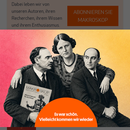
Dabei leben wir von
unseren Autoren, ihren
ABONNIEREN SIE
Recherchen, ihrem Wissen
MAKROSKOP
und ihrem Enthusiasmus.
Gemeinsam scheren wir
Schon Abonnent? Dann
aus den schmaler
hier
einloggen
!
werdenden Leitplanken
des Denkens aus.
Paul Steinhardt
ist Gründer und ehemaliger Herausgeber von
MAKROSKOP. Er arbeitete für deutsche Banken und deren
Tochtergesellschaften im In- und Ausland in Führungspositionen im
Bereich der "Strukturierten Finanzierungen".