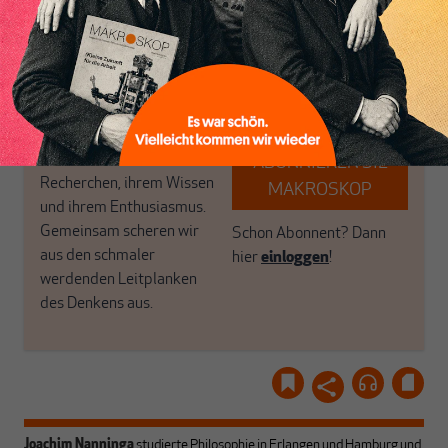
das große Ganze. Wir
Debattenräume.
haben einen Blick auf
Brauchen Sie auch frische
Geld, Wirtschaft und
Luft? Dann folgen Sie
Politik, den Sie so
einfach dem Button.
woanders nicht finden.
Dabei leben wir von
unseren Autoren, ihren
ABONNIEREN SIE
Recherchen, ihrem Wissen
MAKROSKOP
und ihrem Enthusiasmus.
Gemeinsam scheren wir
Schon Abonnent? Dann
aus den schmaler
hier
einloggen
!
werdenden Leitplanken
des Denkens aus.
Joachim Nanninga
studierte Philosophie in Erlangen und Hamburg und