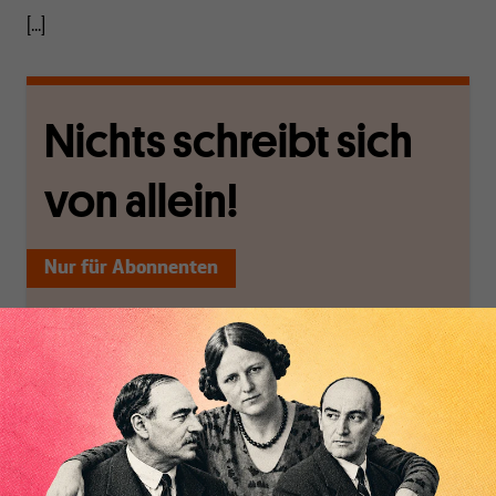
[...]
Nichts schreibt sich
von allein!
Nur für Abonnenten
MAKROSKOP analysiert
Wir verlassen die
wirtschaftspolitische
journalistische Filterblase,
Themen aus einer
in der sich viele
postkeynesianischen
eingerichtet haben. Wir
Perspektive und ist damit
öffnen Fenster und
in Deutschland einzigartig.
bringen frische Luft in die
MAKROSKOP steht für
engen und verstaubten