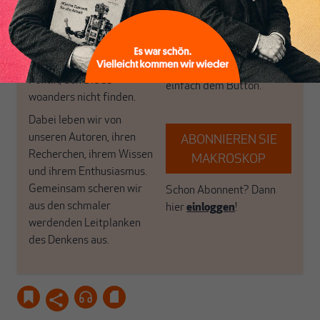
MAKROSKOP steht für
engen und verstaubten
das große Ganze. Wir
Debattenräume.
haben einen Blick auf
Brauchen Sie auch frische
Geld, Wirtschaft und
Luft? Dann folgen Sie
Politik, den Sie so
einfach dem Button.
woanders nicht finden.
Dabei leben wir von
unseren Autoren, ihren
ABONNIEREN SIE
Recherchen, ihrem Wissen
MAKROSKOP
und ihrem Enthusiasmus.
Gemeinsam scheren wir
Schon Abonnent? Dann
aus den schmaler
hier
einloggen
!
werdenden Leitplanken
des Denkens aus.