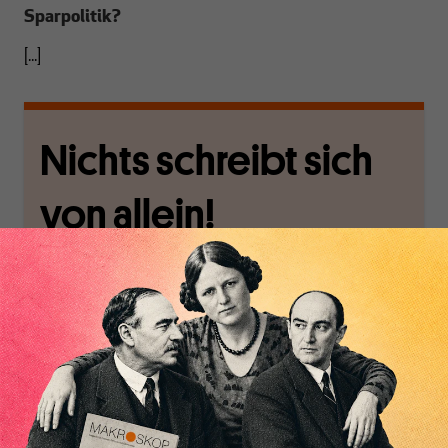
Sparpolitik?
[...]
Nichts schreibt sich
von allein!
Nur für Abonnenten
MAKROSKOP analysiert
Wir verlassen die
wirtschaftspolitische
journalistische Filterblase,
Themen aus einer
in der sich viele
postkeynesianischen
eingerichtet haben. Wir
Perspektive und ist damit
öffnen Fenster und
in Deutschland einzigartig.
bringen frische Luft in die