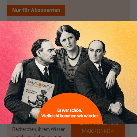
Nur für Abonnenten
MAKROSKOP analysiert
Wir verlassen die
wirtschaftspolitische
journalistische Filterblase,
Themen aus einer
in der sich viele
postkeynesianischen
eingerichtet haben. Wir
Perspektive und ist damit
öffnen Fenster und
in Deutschland einzigartig.
bringen frische Luft in die
MAKROSKOP steht für
engen und verstaubten
das große Ganze. Wir
Debattenräume.
haben einen Blick auf
Brauchen Sie auch frische
Geld, Wirtschaft und
Luft? Dann folgen Sie
Politik, den Sie so
einfach dem Button.
woanders nicht finden.
Dabei leben wir von
unseren Autoren, ihren
ABONNIEREN SIE
Recherchen, ihrem Wissen
MAKROSKOP
und ihrem Enthusiasmus.