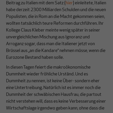
Beitrag zu Italien mit dem Satz (
hier
) einleitete, Italien
habe derzeit 2300 Milliarden Schulden und die neuen
Populisten, die in Rom an die Macht gekommen seien,
wollten tatsächlich teure Reformen durchführen. Ihr
Kollege Claus Kleber meinte wenig später in seiner
unvergleichlichen Mischung aus Ignoranz und
Arroganz sogar, dass man die Italiener jetzt von
Brüssel aus „an die Kandare“ nehmen müsse, wenn die
Eurozone Bestand haben solle.
In diesen Tagen feiert die makroökonomische
Dummheit wieder fröhliche Urständ. Und es
Dummheit zu nennen, ist keine Über- sondern eher
eine Untertreibung. Natürlich ist es immer noch die
Dummheit der schwäbischen Hausfrau, die partout
nicht verstehen will, dass es keine Verbesserung einer
Wirtschaftslage irgendwo geben kann, ohne dass die