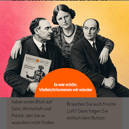
Nichts schreibt sich
von allein!
Nur für Abonnenten
MAKROSKOP analysiert
Wir verlassen die
wirtschaftspolitische
journalistische Filterblase,
Themen aus einer
in der sich viele
postkeynesianischen
eingerichtet haben. Wir
Perspektive und ist damit
öffnen Fenster und
in Deutschland einzigartig.
bringen frische Luft in die
MAKROSKOP steht für
engen und verstaubten
das große Ganze. Wir
Debattenräume.
haben einen Blick auf
Brauchen Sie auch frische
Geld, Wirtschaft und
Luft? Dann folgen Sie
Politik, den Sie so
einfach dem Button.
woanders nicht finden.