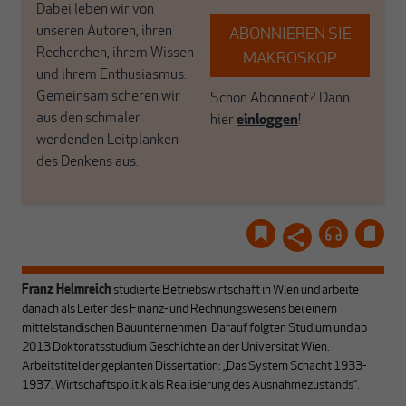
Dabei leben wir von
unseren Autoren, ihren
ABONNIEREN SIE
Recherchen, ihrem Wissen
MAKROSKOP
und ihrem Enthusiasmus.
Gemeinsam scheren wir
Schon Abonnent? Dann
aus den schmaler
hier
einloggen
!
werdenden Leitplanken
des Denkens aus.
Franz Helmreich
studierte Betriebswirtschaft in Wien und arbeite
danach als Leiter des Finanz- und Rechnungswesens bei einem
mittelständischen Bauunternehmen. Darauf folgten Studium und ab
2013 Doktoratsstudium Geschichte an der Universität Wien.
Arbeitstitel der geplanten Dissertation: „Das System Schacht 1933-
1937. Wirtschaftspolitik als Realisierung des Ausnahmezustands“.