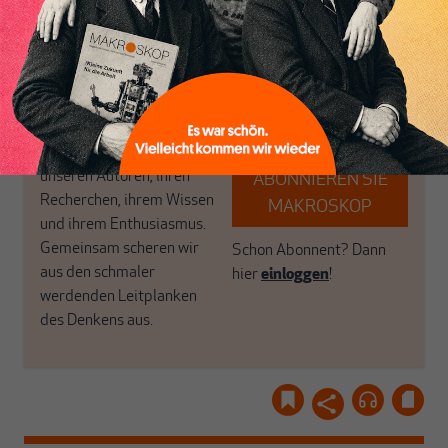
MAKROSKOP steht für
engen und verstaubten
das große Ganze. Wir
Debattenräume.
haben einen Blick auf
Brauchen Sie auch frische
Geld, Wirtschaft und
Luft? Dann folgen Sie
Politik, den Sie so
einfach dem Button.
woanders nicht finden.
Dabei leben wir von
unseren Autoren, ihren
ABONNIEREN SIE
Recherchen, ihrem Wissen
MAKROSKOP
und ihrem Enthusiasmus.
Gemeinsam scheren wir
Schon Abonnent? Dann
aus den schmaler
hier
einloggen
!
werdenden Leitplanken
des Denkens aus.