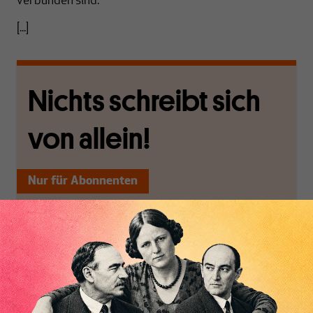
verbunden sind.
[...]
Nichts schreibt sich
von allein!
Nur für Abonnenten
MAKROSKOP analysiert
Wir verlassen die
wirtschaftspolitische
journalistische Filterblase,
Themen aus einer
in der sich viele
postkeynesianischen
eingerichtet haben. Wir
Perspektive und ist damit
öffnen Fenster und
in Deutschland einzigartig.
bringen frische Luft in die