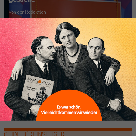
Von
der Redaktion
MAKROSKOP NEWSLETTER
Mit unserem Newsletter behalten Sie den
perfekten Überblick über unsere
Ausgaben, komprimiert auf die
zentralen Thesen unserer Autoren –
kostenlos und direkt
in Ihre Mailbox.
Jetzt Newsletter abonnieren!
GUIDE FÜR EINSTEIGER