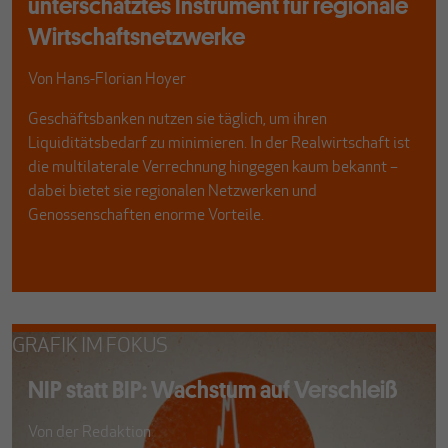
unterschätztes Instrument für regionale
Wirtschaftsnetzwerke
Von
Hans-Florian Hoyer
Geschäftsbanken nutzen sie täglich, um ihren
Liquiditätsbedarf zu minimieren. In der Realwirtschaft ist
die multilaterale Verrechnung hingegen kaum bekannt –
dabei bietet sie regionalen Netzwerken und
Genossenschaften enorme Vorteile.
GRAFIK IM FOKUS
NIP statt BIP: Wachstum auf Verschleiß
Von
der Redaktion