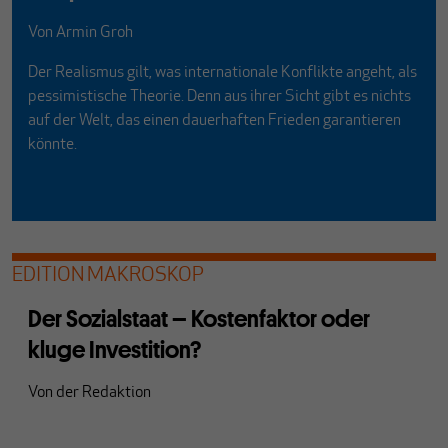
Von
Armin Groh
Der Realismus gilt, was internationale Konflikte angeht, als
pessimistische Theorie. Denn aus ihrer Sicht gibt es nichts
auf der Welt, das einen dauerhaften Frieden garantieren
könnte.
EDITION MAKROSKOP
Der Sozialstaat – Kostenfaktor oder
kluge Investition?
Von
der Redaktion