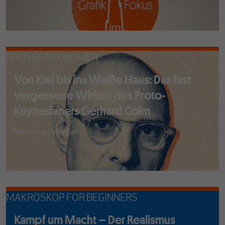
GROSSE ÖKONOMEN
Von Kiel bis ins Weiße Haus: Das fast
vergessene Wirken des Proto-
Keynesianers Gerhard Colm
Von
Klaus Diekmann
MAKROSKOP FOR BEGINNERS
Kampf um Macht – Der Realismus