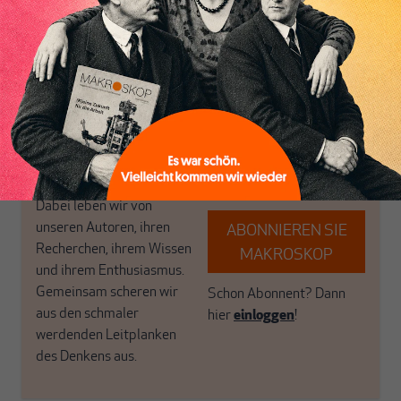
Inhaltsverzeichnis
postkeynesianischen
eingerichtet haben. Wir
Perspektive und ist damit
öffnen Fenster und
in Deutschland einzigartig.
bringen frische Luft in die
MAKROSKOP steht für
engen und verstaubten
das große Ganze. Wir
Debattenräume.
haben einen Blick auf
Brauchen Sie auch frische
Geld, Wirtschaft und
Luft? Dann folgen Sie
Politik, den Sie so
einfach dem Button.
woanders nicht finden.
Dabei leben wir von
unseren Autoren, ihren
ABONNIEREN SIE
Recherchen, ihrem Wissen
MAKROSKOP
und ihrem Enthusiasmus.
Gemeinsam scheren wir
Schon Abonnent? Dann
aus den schmaler
hier
einloggen
!
werdenden Leitplanken
des Denkens aus.