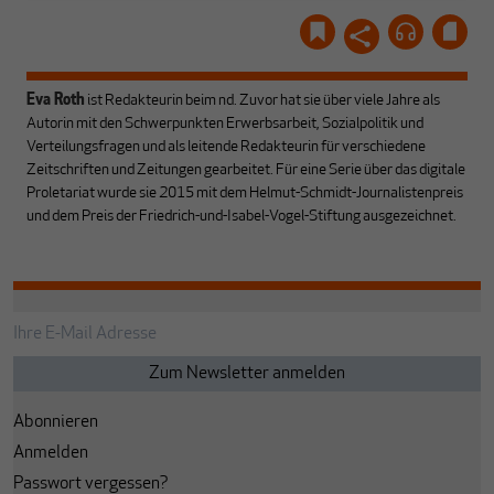
Eva Roth
ist Redakteurin beim nd. Zuvor hat sie über viele Jahre als
Autorin mit den Schwerpunkten Erwerbsarbeit, Sozialpolitik und
Verteilungsfragen und als leitende Redakteurin für verschiedene
Zeitschriften und Zeitungen gearbeitet. Für eine Serie über das digitale
Proletariat wurde sie 2015 mit dem Helmut-Schmidt-Journalistenpreis
und dem Preis der Friedrich-und-Isabel-Vogel-Stiftung ausgezeichnet.
Abonnieren
Anmelden
Passwort vergessen?