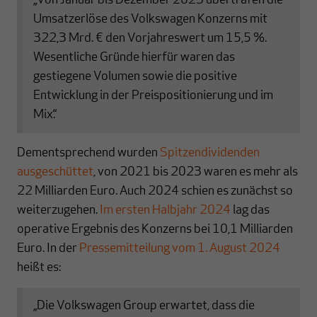
„Von Januar bis Dezember 2023 übertrafen die
Umsatzerlöse des Volkswagen Konzerns mit
322,3 Mrd. € den Vorjahreswert um 15,5 %.
Wesentliche Gründe hierfür waren das
gestiegene Volumen sowie die positive
Entwicklung in der Preispositionierung und im
Mix.“
Dementsprechend wurden
Spitzendividenden
ausgeschüttet
, von 2021 bis 2023 waren es mehr als
22 Milliarden Euro. Auch 2024 schien es zunächst so
weiterzugehen.
Im ersten Halbjahr 2024
lag das
operative Ergebnis des Konzerns bei 10,1 Milliarden
Euro. In der
Pressemitteilung vom 1. August 2024
heißt es:
„Die Volkswagen Group erwartet, dass die