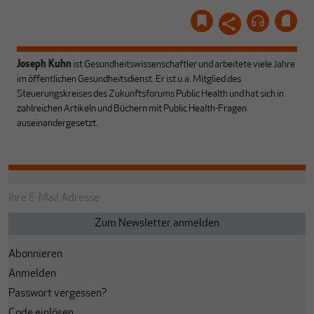
Joseph Kuhn
ist Gesundheitswissenschaftler und arbeitete viele Jahre
im öffentlichen Gesundheitsdienst. Er ist u.a. Mitglied des
Steuerungskreises des Zukunftsforums Public Health und hat sich in
zahlreichen Artikeln und Büchern mit Public Health-Fragen
auseinandergesetzt.
Abonnieren
Anmelden
Passwort vergessen?
Code einlösen