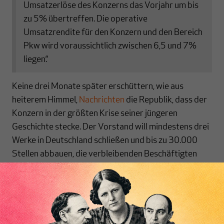
Umsatzerlöse des Konzerns das Vorjahr um bis
zu 5% übertreffen. Die operative
Umsatzrendite für den Konzern und den Bereich
Pkw wird voraussichtlich zwischen 6,5 und 7%
liegen.“
Keine drei Monate später erschüttern, wie aus
heiterem Himmel,
Nachrichten
die Republik, dass der
Konzern in der größten Krise seiner jüngeren
Geschichte stecke. Der Vorstand will mindestens drei
Werke in Deutschland schließen und bis zu 30.000
Stellen abbauen, die verbleibenden Beschäftigten
sollen bis zu 20 Prozent weniger verdienen. VW wird
in den Medien als „Sanierungsfall“ bezeichnet.
Wie passen diese Nachrichten zusammen? Im
Wesentlichen dadurch, so die Medienberichte, dass