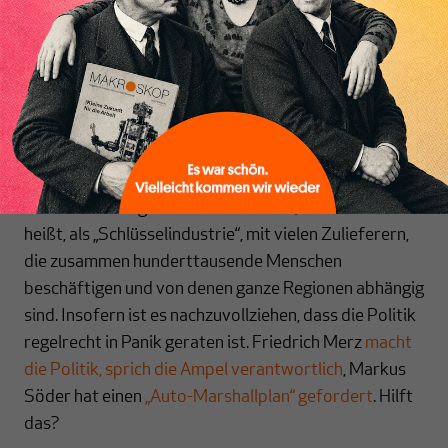
Inhaltsverzeichnis
vor allem die Kernmarke VW in der Krise ist, sie sei
schon seit Jahren ein
„Sorgenkind“
. Aber
richtig rund
läuft es auch bei Audi nicht
und auch von der
europäischen Autoindustrie insgesamt hört man
derzeit wenig Erfolgsmeldungen. Schon in den letzten
Wochen haben zudem auch
Zulieferer Stellenabbau
angekündigt
.
In Deutschland gilt die Autoindustrie, wie es so schön
heißt, als „Schlüsselindustrie“, mit vielen Zulieferern,
die zusammen hunderttausende Menschen
beschäftigen und von denen ganze Regionen abhängig
sind. Insofern ist es nachzuvollziehen, dass die Politik
regelrecht in Panik geraten ist. Friedrich Merz
macht
die Politik, sprich die Ampel verantwortlich
, Markus
Söder hat einen
„Auto-Marshallplan“ gefordert
. Hilft
das?