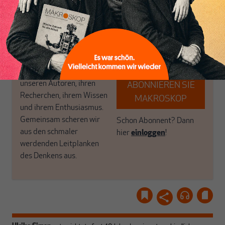
das große Ganze. Wir
Debattenräume.
haben einen Blick auf
Brauchen Sie auch frische
Geld, Wirtschaft und
Luft? Dann folgen Sie
Politik, den Sie so
einfach dem Button.
woanders nicht finden.
Dabei leben wir von
unseren Autoren, ihren
ABONNIEREN SIE
Recherchen, ihrem Wissen
MAKROSKOP
und ihrem Enthusiasmus.
Gemeinsam scheren wir
Schon Abonnent? Dann
aus den schmaler
hier
einloggen
!
werdenden Leitplanken
des Denkens aus.