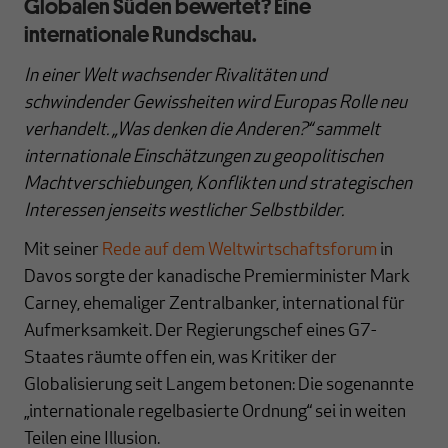
Globalen Süden bewertet? Eine
internationale Rundschau.
In einer Welt wachsender Rivalitäten und
schwindender Gewissheiten wird Europas Rolle neu
verhandelt. „Was denken die Anderen?“ sammelt
internationale Einschätzungen zu geopolitischen
Machtverschiebungen, Konflikten und strategischen
Interessen jenseits westlicher Selbstbilder.
Mit seiner
Rede auf dem Weltwirtschaftsforum
in
Davos sorgte der kanadische Premierminister Mark
Carney, ehemaliger Zentralbanker, international für
Aufmerksamkeit. Der Regierungschef eines G7-
Staates räumte offen ein, was Kritiker der
Globalisierung seit Langem betonen: Die sogenannte
„internationale regelbasierte Ordnung“ sei in weiten
Teilen eine Illusion.