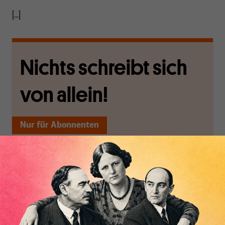
[...]
Nichts schreibt sich
von allein!
Nur für Abonnenten
MAKROSKOP analysiert
Wir verlassen die
wirtschaftspolitische
journalistische Filterblase,
Themen aus einer
in der sich viele
postkeynesianischen
eingerichtet haben. Wir
Inhaltsverzeichnis
Perspektive und ist damit
öffnen Fenster und
in Deutschland einzigartig.
bringen frische Luft in die
MAKROSKOP steht für
engen und verstaubten