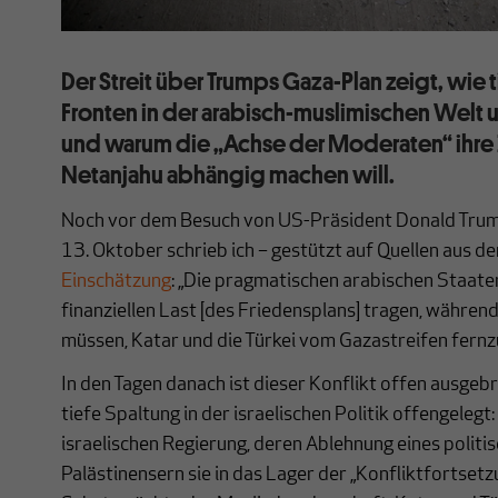
Der Streit über Trumps Gaza-Plan zeigt, wie t
Fronten in der arabisch-muslimischen Welt un
und warum die „Achse der Moderaten“ ihre 
Netanjahu abhängig machen will.
Noch vor dem Besuch von US-Präsident Donald Trump
13. Oktober schrieb ich – gestützt auf Quellen aus d
Einschätzung
: „Die pragmatischen arabischen Staate
finanziellen Last [des Friedensplans] tragen, während
müssen, Katar und die Türkei vom Gazastreifen fernzu
In den Tagen danach ist dieser Konflikt offen ausgebr
tiefe Spaltung in der israelischen Politik offengelegt
israelischen Regierung, deren Ablehnung eines politi
Palästinensern sie in das Lager der „Konfliktfortsetz