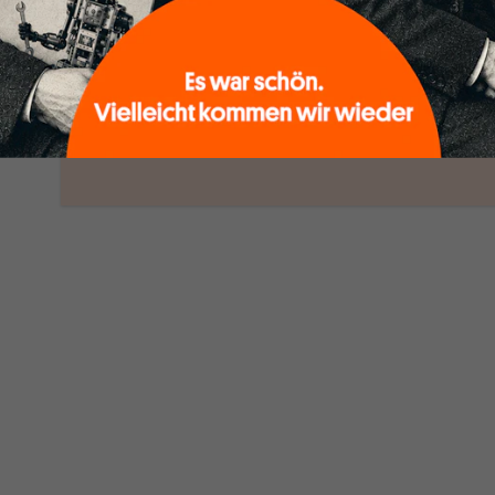
woanders nicht finden.
Dabei leben wir von unseren Autoren,
ihren Recherchen, ihrem Wissen und
ABONNI
ihrem Enthusiasmus. Gemeinsam scheren
Schon Abonn
wir aus den schmaler werdenden
Leitplanken des Denkens aus.