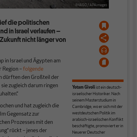
IMAGO / APAimages
ief die politischen
d in Israel verlaufen –
Zukunft nicht länger von
 in Israel und Ägypten am
er Region –
folgende
n dürften den Großteil der
 sie zugleich darum ringen
Yotam Givoli
ist ein deutsch-
halten.“
israelischer Historiker. Nach
seinem Masterstudium in
ochen und hat zugleich die
Cambridge, wo er sich mit der
westdeutschen Politik im
: Im Gegensatz zur
arabisch-israelischen Konflikt
schen Prozesses mit den
beschäftigte, promoviert er in
ung“ rückt – jenes der
Neuerer Deutscher