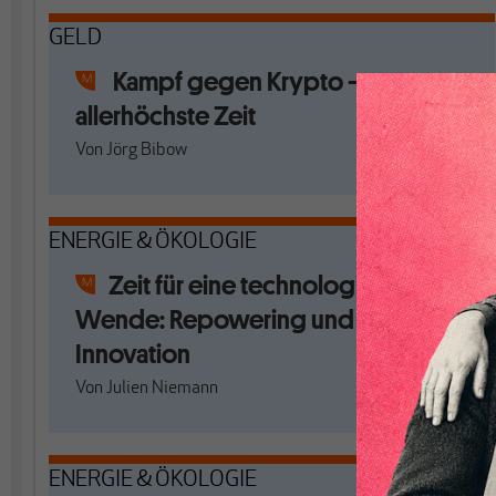
GELD
Kampf gegen Krypto –
allerhöchste Zeit
Von
Jörg Bibow
ENERGIE & ÖKOLOGIE
Zeit für eine technologieoffene
Wende: Repowering und staatliche
Innovation
Von
Julien Niemann
ENERGIE & ÖKOLOGIE