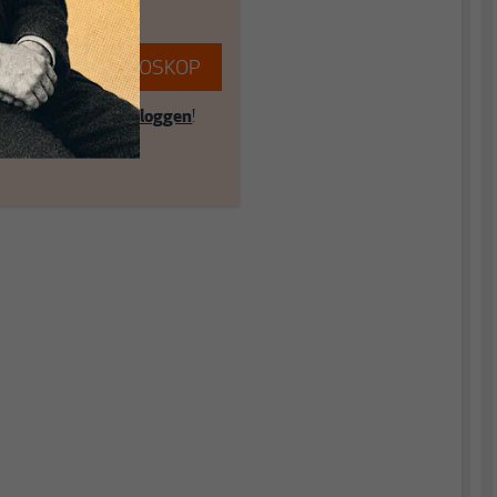
EREN SIE MAKROSKOP
ent? Dann hier
einloggen
!