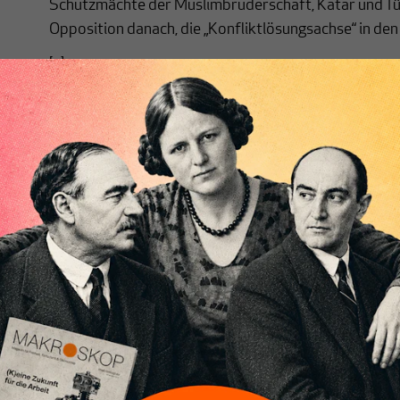
Schutzmächte der Muslimbruderschaft, Katar und Türke
Opposition danach, die „Konfliktlösungsachse“ in den
[...]
Nichts schreibt sich vo
Nur für Abonnenten
MAKROSKOP analysiert
Wir verlasse
wirtschaftspolitische Themen aus einer
Filterblase, 
postkeynesianischen Perspektive und ist
haben. Wir 
damit in Deutschland einzigartig.
frische Luft
MAKROSKOP steht für das große Ganze.
Debattenrä
Wir haben einen Blick auf Geld,
Brauchen Si
Wirtschaft und Politik, den Sie so
folgen Sie 