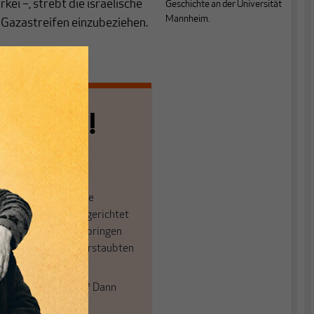
i –, strebt die israelische
Geschichte an der Universität
Mannheim.
 Gazastreifen einzubeziehen.
n allein!
n die journalistische
in der sich viele eingerichtet
öffnen Fenster und bringen
 in die engen und verstaubten
ume.
e auch frische Luft? Dann
einfach dem Button.