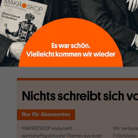
Notenbankpräsidenten Jerome Powell um die Zinspol
(Fed). Trump fordert seit Anfang des Jahres Zinssen
anzukurbeln. Powell hält dagegen – bis jetzt. Im Mai b
Interbankenzins
Federal Funds Rate
– oft als Leitzin
in Folge bei 4,5 Prozent zu lassen. Powell begründete 
der letzten Zinsentscheidung im März mit makroöko
die in Verbindung mit Trumps Zollpolitik stehen.
[...]
Nichts schreibt sich vo
Nur für Abonnenten
MAKROSKOP analysiert
Wir verlasse
wirtschaftspolitische Themen aus einer
Filterblase, 