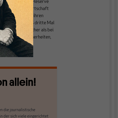
itik der Federal Reserve
kungen, um die Wirtschaft
eschloss die Fed, ihren
s bezeichnet – das dritte Mal
dies noch deutlicher als bei
nomischen Unsicherheiten,
n allein!
n die journalistische
in der sich viele eingerichtet