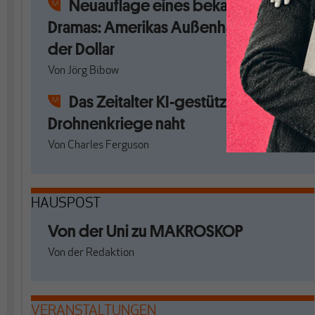
Neuauflage eines bekannten
Dramas: Amerikas Außenhandel und
der Dollar
Von
Jörg Bibow
Das Zeitalter KI-gestützter
Drohnenkriege naht
Von
Charles Ferguson
HAUSPOST
Von der Uni zu MAKROSKOP
Von
der Redaktion
VERANSTALTUNGEN