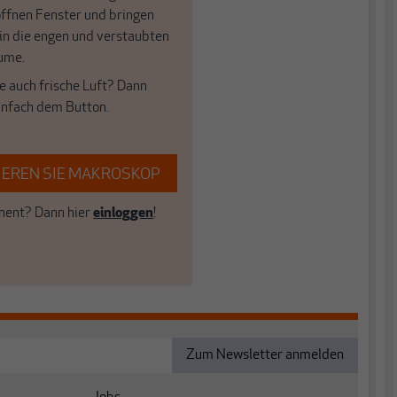
öffnen Fenster und bringen
 in die engen und verstaubten
ume.
e auch frische Luft? Dann
einfach dem Button.
EREN SIE MAKROSKOP
ent? Dann hier
einloggen
!