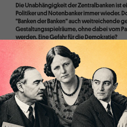
Die Unabhängigkeit der Zentralbanken ist e
Politiker und Notenbanker immer wieder. Do
"Banken der Banken" auch weitreichende ge
Gestaltungsspielräume, ohne dabei vom Parl
werden. Eine Gefahr für die Demokratie?
Wie geht der "Rosenkrieg" zwischen US-Präsident D
Top-Berater Elon Musk aus? Kaum ein anderer persön
zieht derzeit so viel Aufmerksamkeit auf sich. Beson
Behauptung auf X, wonach Trump in die Kindes-Miss
Investmentbanker Jeffrey Epstein verwickelt sei. Das
Social-Media-Plattform
Truth Social
indirekt. Doch 
schwer.
Das Scharmützel zwischen Trump und Musk überschat
in den der Präsident involviert ist, auch wenn dieser 
brisant ist wie der erste. Er betrifft Streitigkeiten m