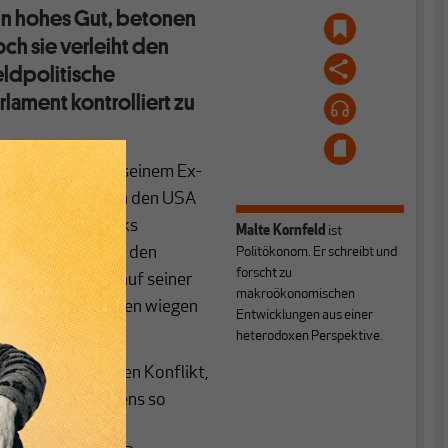
in hohes Gut, betonen
ch sie verleiht den
ldpolitische
ament kontrolliert zu
onald Trump und seinem Ex-
licher Konflikt in den USA
ders brisant: Musks
Malte Kornfeld
ist
brauchsaffäre um den
Politökonom. Er schreibt und
forscht zu
 bestritt Trump auf seiner
makroökonomischen
die Anschuldigungen wiegen
Entwicklungen aus einer
heterodoxen Perspektive.
tet einen anderen Konflikt,
politisch mindestens so
it dem