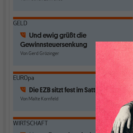
GELD
Und ewig grüßt die
Gewinnsteuersenkung
Von
Gerd Grözinger
EUROpa
Die EZB sitzt fest im Sattel
Von
Malte Kornfeld
WIRTSCHAFT