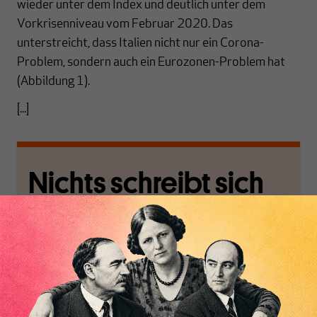
wieder unter dem Index und deutlich unter dem
Vorkrisenniveau vom Februar 2020. Das
unterstreicht, dass Italien nicht nur ein Corona-
Problem, sondern auch ein Eurozonen-Problem hat
(Abbildung 1).
[...]
Nichts schreibt sich
von allein!
Nur für Abonnenten
Inhaltsverzeichnis
MAKROSKOP analysiert
Wir verlassen die
wirtschaftspolitische
journalistische Filterblase,