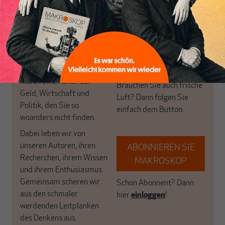
Themen aus einer
in der sich viele
postkeynesianischen
eingerichtet haben. Wir
Perspektive und ist damit
öffnen Fenster und
in Deutschland einzigartig.
bringen frische Luft in die
MAKROSKOP steht für
engen und verstaubten
das große Ganze. Wir
Debattenräume.
haben einen Blick auf
Brauchen Sie auch frische
Geld, Wirtschaft und
Luft? Dann folgen Sie
Politik, den Sie so
einfach dem Button.
woanders nicht finden.
Dabei leben wir von
unseren Autoren, ihren
ABONNIEREN SIE
Recherchen, ihrem Wissen
MAKROSKOP
und ihrem Enthusiasmus.
Gemeinsam scheren wir
Schon Abonnent? Dann
aus den schmaler
hier
einloggen
!
werdenden Leitplanken
des Denkens aus.