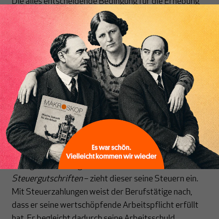
Die alles entscheidende Bedingung für die Erhebung
einer Steuer besteht darin, dass die Steuerbasis auf
einem
monopolistischen Eigentum
beruht.
Im vorhandenen Steuersystem beruht sie auf dem
Inhaltsverzeichnis
staatlichen Währungs- und Geldschöpfungsmonopol.
Der Monopol-Eigentümer ist der Staat. Das Monopol
führt auf direktem Weg zur monetarisierten Steuer.
Um in den Besitz des Geldes zu kommen, das dem
berufstätigen Bürger ermöglicht, seine Steuerschuld
beim Staat zu begleichen, muss er sich einer
steuerpflichtigen Arbeit unterwerfen. Durch einen
geringeren oder größeren Einzug einer
bereits
erfolgten Geldausgabe durch den Staat – in Form von
Steuergutschriften
– zieht dieser seine Steuern ein.
Mit Steuerzahlungen weist der Berufstätige nach,
dass er seine wertschöpfende Arbeitspflicht erfüllt
hat. Er begleicht dadurch seine Arbeitsschuld