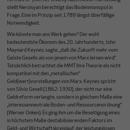
stellt Nersisyan berechtigt das Bodenmonopol in
Frage. Eine im Prinzip seit 1789 längst überfällige
Notwendigkeit.
Wie könnte man ans Werk gehen? Der wohl
bedeutendste Ökonom des 20. Jahrhunderts, John
Maynard Keynes, sagte, „daß die Zukunft mehr vom
Geiste Gesells als von jenem von Marx lernen wird.“
Tatsächlich betrachtet die MMT ihre Theorie als nicht
kompatibel mit den „metallischen“
Geld(wert)vorstellungen von Marx. Keynes spricht
von Silvio Gesell (1862-1930), der nicht nur eine
Geldreform verlangte, sondern in gleichem Maße eine
„interessenneutrale Boden- und Ressourcenordnung“
(Werner Onken). Es ging ihm um die Beseitigung eines
in höchstem Maße destabilisierenden Faktors im
Geld- und Wirtschaftskreislauf, der leistungslosen