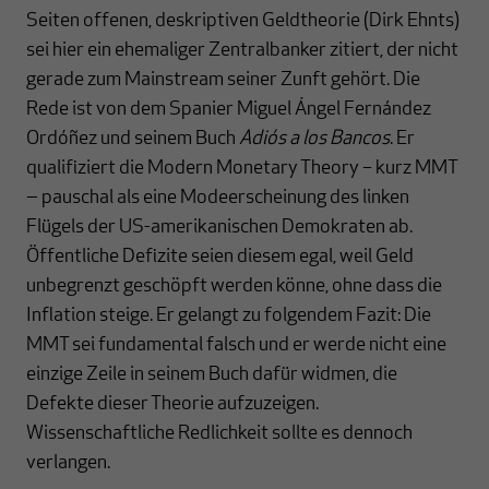
Seiten offenen, deskriptiven Geldtheorie (Dirk Ehnts)
sei hier ein ehemaliger Zentralbanker zitiert, der nicht
gerade zum Mainstream seiner Zunft gehört. Die
Rede ist von dem Spanier Miguel Ángel Fernández
Ordóñez und seinem Buch
Adiós a los Bancos
. Er
qualifiziert die Modern Monetary Theory – kurz MMT
‒ pauschal als eine Modeerscheinung des linken
Flügels der US-amerikanischen Demokraten ab.
Öffentliche Defizite seien diesem egal, weil Geld
unbegrenzt geschöpft werden könne, ohne dass die
Inflation steige. Er gelangt zu folgendem Fazit: Die
MMT sei fundamental falsch und er werde nicht eine
einzige Zeile in seinem Buch dafür widmen, die
Defekte dieser Theorie aufzuzeigen.
Wissenschaftliche Redlichkeit sollte es dennoch
verlangen.