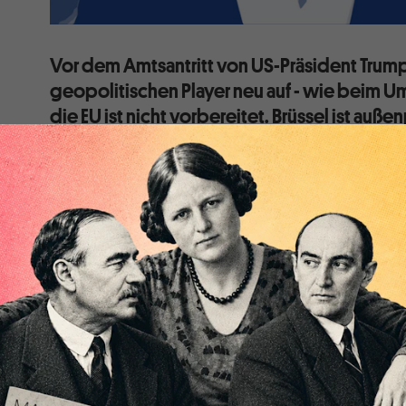
Vor dem Amtsantritt von US-Präsident Trump 
geopolitischen Player neu auf - wie beim Um
die EU ist nicht vorbereitet. Brüssel ist auße
fixiert und vergisst, eigene Interessen zu ve
Es war ihre erste große Bewährungsprobe. Beim Umstu
EU-Außenbeauftragte Kaja Kallas zeigen, was sie kan
Regierungschefin war in Brüssel mit dem Anspruch an
außenpolitische Stimme Europas zu werden. Doch da
Erst kam tagelang nichts - Kallas fand zum Vormarsc
Miliz keine Worte. Dann teilte sie dem staunenden Pub
aufmerksam beobachte - eine Selbstverständlichkeit
Assad schließlich gestürzt war, sprach sie von einer „
erwarteten Entwicklung“ - barer Unsinn, denn erwart