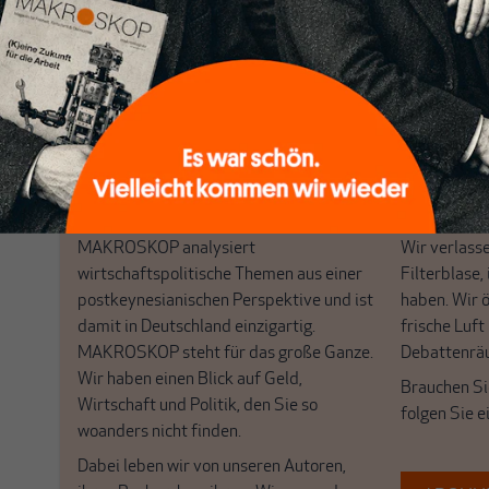
[...]
Nichts schreibt sich vo
Nur für Abonnenten
MAKROSKOP analysiert
Wir verlasse
wirtschaftspolitische Themen aus einer
Filterblase, 
postkeynesianischen Perspektive und ist
haben. Wir 
damit in Deutschland einzigartig.
frische Luft
MAKROSKOP steht für das große Ganze.
Debattenrä
Wir haben einen Blick auf Geld,
Brauchen Si
Wirtschaft und Politik, den Sie so
folgen Sie 
woanders nicht finden.
Dabei leben wir von unseren Autoren,