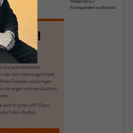
Medien als EU-
Korrespondent aus Brüssel.
n allein!
n die journalistische
in der sich viele eingerichtet
öffnen Fenster und bringen
 in die engen und verstaubten
ume.
e auch frische Luft? Dann
einfach dem Button.