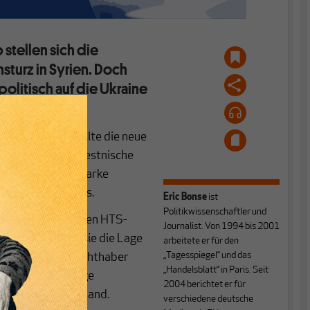
stellen sich die
sturz in Syrien. Doch
npolitisch auf die Ukraine
rteidigen.
rz in Syrien sollte die neue
n. Die ehemalige estnische
getreten, eine starke
raus wurde nichts.
Eric Bonse
ist
Politikwissenschaftler und
h der islamistischen HTS-
Journalist. Von 1994 bis 2001
likum mit, dass sie die Lage
arbeitete er für den
„Tagesspiegel“ und das
. Als Syriens Machthaber
„Handelsblatt“ in Paris. Seit
positiven und lange
2004 berichtet er für
et hatte das niemand.
verschiedene deutsche