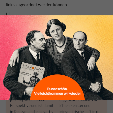
links zugeordnet werden können.
[...]
Nichts schreibt sich
Inhaltsverzeichnis
von allein!
Nur für Abonnenten
MAKROSKOP analysiert
Wir verlassen die
wirtschaftspolitische
journalistische Filterblase,
Themen aus einer
in der sich viele
postkeynesianischen
eingerichtet haben. Wir
Perspektive und ist damit
öffnen Fenster und
in Deutschland einzigartig.
bringen frische Luft in die