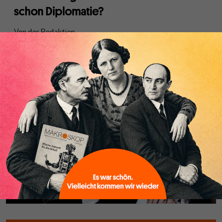
schon Diplomatie?
Von
der Redaktion
Trumps diplomatische Bemühungen im Ukrainekrieg
werfen auch für Deutschland und die EU die Frage auf: Quo
Vadis?