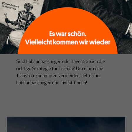
EUROZONE
Bloß kein „Mezzogiorno“!
Von
Rainer Land
Sind Lohnanpassungen oder Investitionen die
richtige Strategie für Europa? Um eine reine
Transferökonomie zu vermeiden, helfen nur
Lohnanpassungen und Investitionen!