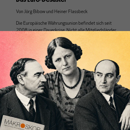
Von
Jörg Bibow
und
Heiner Flassbeck
Die Europäische Währungsunion befindet sich seit
2008 in einer Dauerkrise. Nicht alle Mitgliedsländer
sind davon gleichermaßen betroffen – vielmehr ist
eine hochgradige Unausgewogenheit Markenzeichen
der Wirtschaftsentwicklung und eine besondere
Bedrohung für den Weiterbestand der
Währungsunion.