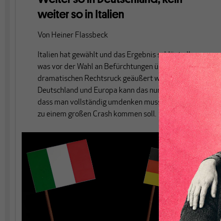
weiter so in Italien
Von
Heiner Flassbeck
Italien hat gewählt und das Ergebnis schlägt alles,
was vor der Wahl an Befürchtungen über einen
dramatischen Rechtsruck geäußert wurde. Für
Deutschland und Europa kann das nur bedeuten,
dass man vollständig umdenken muss, wenn es nicht
zu einem großen Crash kommen soll.