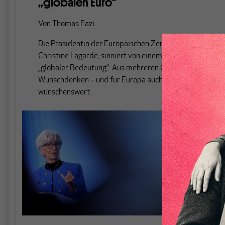
„globalen Euro“
Von
Thomas Fazi
Die Präsidentin der Europäischen Zentralbank,
Christine Lagarde, sinniert von einem Euro mit
„globaler Bedeutung“. Aus mehreren Gründen ist das
Wunschdenken – und für Europa auch gar nicht
wünschenswert.