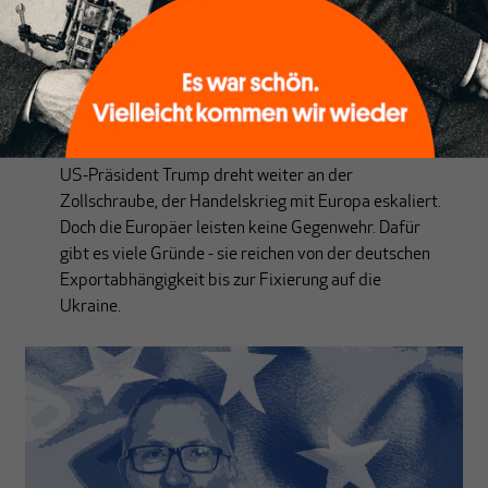
BRIEF AUS BRÜSSEL
Die EU ist erpressbar geworden
Von
Eric Bonse
US-Präsident Trump dreht weiter an der
Zollschraube, der Handelskrieg mit Europa eskaliert.
Doch die Europäer leisten keine Gegenwehr. Dafür
gibt es viele Gründe - sie reichen von der deutschen
Exportabhängigkeit bis zur Fixierung auf die
Ukraine.