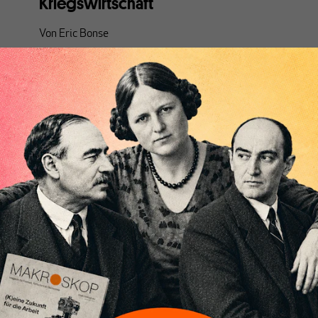
Kriegswirtschaft
Von
Eric Bonse
Die EU-Kommission will dem Pentagon nacheifern
und einen militärisch-industriellen Komplex in
Europa schaffen. Dafür werden immer neue Pläne
geschmiedet
–
überzeugen können sie alle nicht.