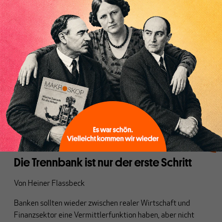
FINANZSYSTEM
Die Trennbank ist nur der erste Schritt
Von
Heiner Flassbeck
Banken sollten wieder zwischen realer Wirtschaft und
Finanzsektor eine Vermittlerfunktion haben, aber nicht