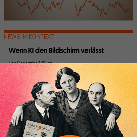
NEWS IM KONTEXT
Wenn KI den Bildschirm verlässt
Von
Sebastian Müller
Die Verschmelzung von KI und Robotik gilt vielen als
nächste industrielle Revolution. Doch ob sie
Massenarbeitslosigkeit auslöst oder den
Fachkräftemangel lindert, darüber gehen die Prognosen
weit auseinander.