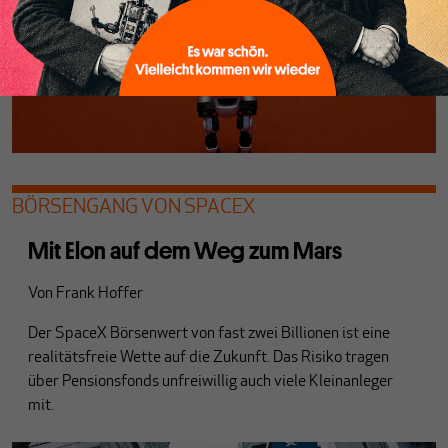
BÖRSENGANG VON SPACEX
Mit Elon auf dem Weg zum Mars
Von
Frank Hoffer
Der SpaceX Börsenwert von fast zwei Billionen ist eine
realitätsfreie Wette auf die Zukunft. Das Risiko tragen
über Pensionsfonds unfreiwillig auch viele Kleinanleger
mit.