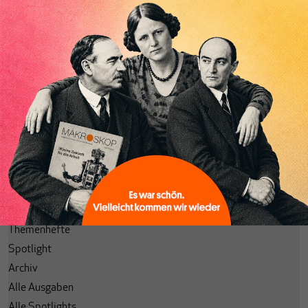
Abonnieren
Anmelden
Passwort vergessen?
Code einlösen
Lesezeichen
Aktuelle Ausgabe
Themenhefte
Spotlight
Archiv
Alle Ausgaben
Alle Spotlights