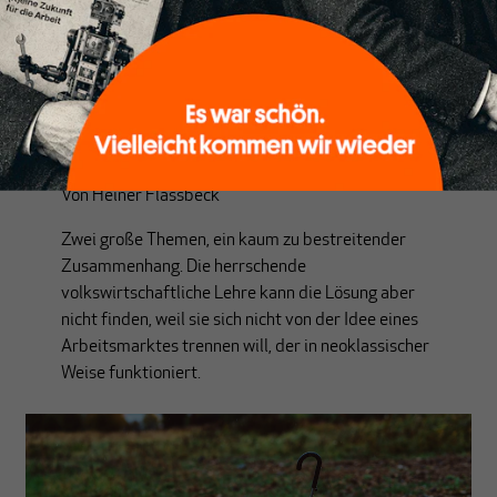
THEORIE
Ungleichheit und säkulare
Stagnation
Von
Heiner Flassbeck
Zwei große Themen, ein kaum zu bestreitender
Zusammenhang. Die herrschende
volkswirtschaftliche Lehre kann die Lösung aber
nicht finden, weil sie sich nicht von der Idee eines
Arbeitsmarktes trennen will, der in neoklassischer
Weise funktioniert.