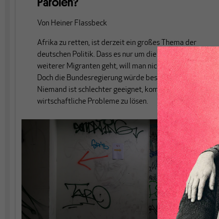
Parolen?
Von
Heiner Flassbeck
Afrika zu retten, ist derzeit ein großes Thema der
deutschen Politik. Dass es nur um die Abwehr
weiterer Migranten geht, will man nicht offen sagen.
Doch die Bundesregierung würde besser schweigen:
Niemand ist schlechter geeignet, komplexe
wirtschaftliche Probleme zu lösen.