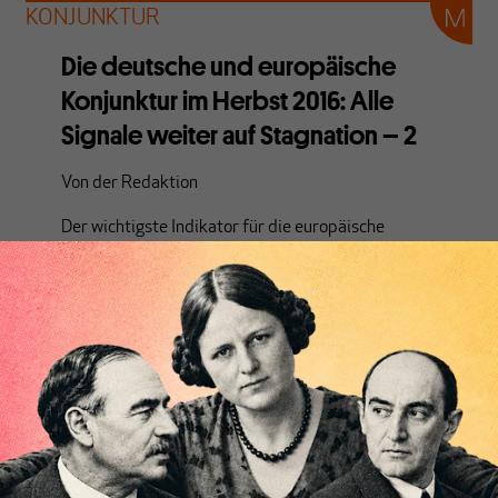
KONJUNKTUR
Die deutsche und europäische
Konjunktur im Herbst 2016: Alle
Signale weiter auf Stagnation – 2
Von
der Redaktion
Der wichtigste Indikator für die europäische
Konjunktur hat sich auch im September kaum
bewegt. Die Industrieproduktion im Euroraum liegt
immer noch nur ganz wenig über dem Niveau, das sie
Anfang vergangenen Jahres schon erreicht hatte.
Damit ist das Niveau der Industrieproduktion im
Euroraum seit Mitte 2011 praktisch nicht mehr
gestiegen.