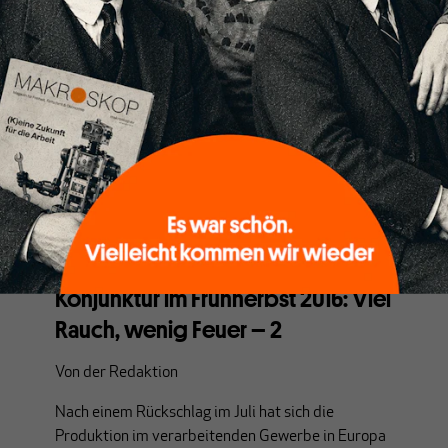
KONJUNKTUR
Die deutsche und europäische
Konjunktur im Frühherbst 2016: Viel
Rauch, wenig Feuer – 2
Von
der Redaktion
Nach einem Rückschlag im Juli hat sich die
Produktion im verarbeitenden Gewerbe in Europa