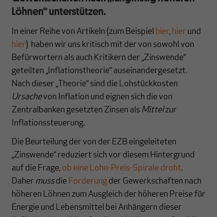
Löhnen“ unterstützen.
In einer Reihe von Artikeln (zum Beispiel
hier
,
hier
und
hier
) haben wir uns kritisch mit der von sowohl von
Befürwortern als auch Kritikern der „Zinswende“
geteilten „Inflationstheorie“ auseinandergesetzt.
Nach dieser „Theorie“ sind die Lohstückkosten
Ursache
von Inflation und eignen sich die von
Zentralbanken gesetzten Zinsen als
Mittel
zur
Inflationssteuerung.
Die Beurteilung der von der EZB eingeleiteten
„Zinswende“ reduziert sich vor diesem Hintergrund
auf die Frage,
ob eine Lohn-Preis-Spirale droht
.
Daher
muss
die
Forderung
der Gewerkschaften nach
höheren Löhnen zum Ausgleich der höheren Preise für
Energie und Lebensmittel bei Anhängern dieser