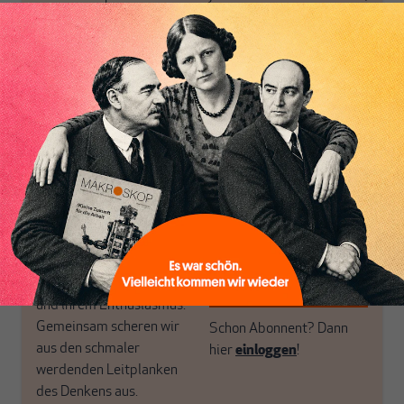
Themen aus einer
in der sich viele
postkeynesianischen
eingerichtet haben. Wir
Perspektive und ist damit
öffnen Fenster und
in Deutschland einzigartig.
bringen frische Luft in die
Inhaltsverzeichnis
MAKROSKOP steht für
engen und verstaubten
das große Ganze. Wir
Debattenräume.
haben einen Blick auf
Brauchen Sie auch frische
Geld, Wirtschaft und
Luft? Dann folgen Sie
Politik, den Sie so
einfach dem Button.
woanders nicht finden.
Dabei leben wir von
unseren Autoren, ihren
ABONNIEREN SIE
Recherchen, ihrem Wissen
MAKROSKOP
und ihrem Enthusiasmus.
Gemeinsam scheren wir
Schon Abonnent? Dann
aus den schmaler
hier
einloggen
!
werdenden Leitplanken
des Denkens aus.