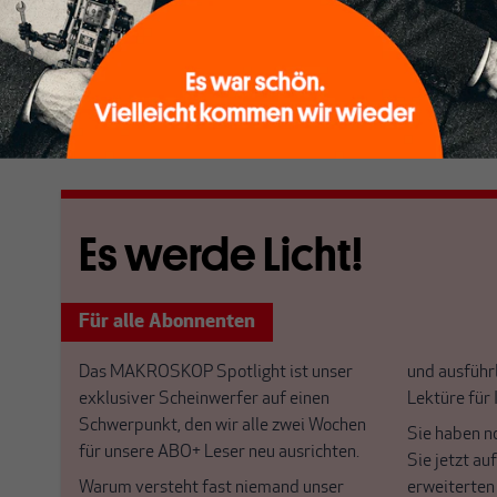
- im Vergleich zu den massiven diskretionären fiskal
Prozent des BIP in den USA (sechsmal höher). Die Reali
Interventionen der EU und der USA nicht einmal im 
vergleichbar sind.
[...]
Es werde Licht!
Für alle Abonnenten
Das MAKROSKOP Spotlight ist unser
und ausführl
exklusiver Scheinwerfer auf einen
Lektüre für
Schwerpunkt, den wir alle zwei Wochen
Sie haben n
für unsere ABO+ Leser neu ausrichten.
Sie jetzt au
Warum versteht fast niemand unser
erweiterten