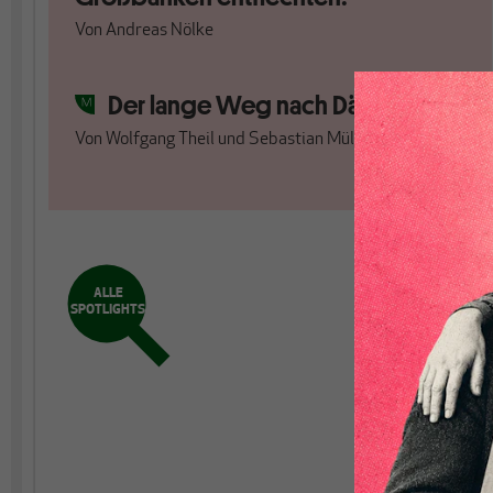
Von
Andreas Nölke
Der lange Weg nach Dänemark
Von
Wolfgang Theil
und
Sebastian Müller
ALLE
SPOTLIGHTS