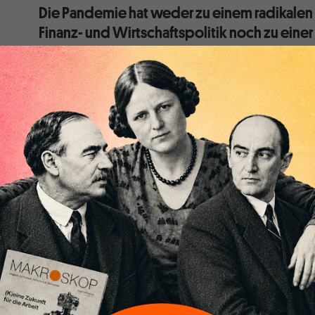
Die Pandemie hat weder zu einem radikale
Finanz- und Wirtschaftspolitik noch zu einer
geführt. Ab 2023 können wir uns daher wiede
gefasst machen.
Es ist viel über die angeblich "beispiellosen" fiskal
während der Pandemie gesagt worden. Viele meinten,
nach der Austerität und den fiskalischen Zwangsjack
eingeläutet worden sei. Ich habe bereits darauf hinge
vorübergehenden Aussetzung der notorisch strengen 
Stabilitäts- und Wachstumspakts (SWP) das Ausmaß 
Aufschwungs in Europa
stark übertrieben wurde
(in 
selbst).
Die
Fiscal Monitor Database des IWF
, in der die von
diskretionären Maßnahmen in Reaktion auf die Cov
werden, beziffert die fiskalischen Anreize der EU au