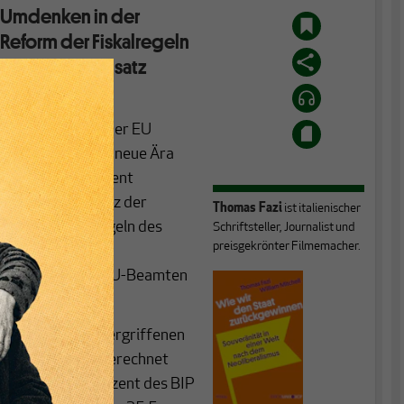
n Umdenken in der
 Reform der Fiskalregeln
r auf ihren Einsatz
ischen Maßnahmen der EU
 dass damit eine neue Ära
en für den Kontinent
wiesen, dass trotz der
Thomas Fazi
ist italienischer
fiskalischen Regeln des
Schriftsteller, Journalist und
preisgekrönter Filmemacher.
des fiskalischen
erster Linie von EU-Beamten
 den Regierungen ergriffenen
id-19 Pandemie berechnet
f mickrige 3,8 Prozent des BIP