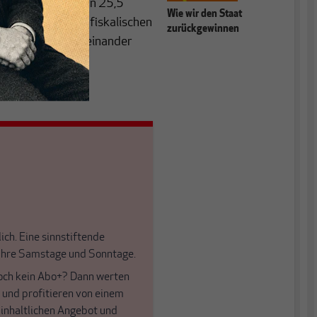
ischen Anreizen von 25,5
Wie wir den Staat
tät ist, dass die fiskalischen
zurückgewinnen
Entferntesten miteinander
ich. Eine sinnstiftende
 Ihre Samstage und Sonntage.
och kein Abo+? Dann werten
f und profitieren von einem
 inhaltlichen Angebot und