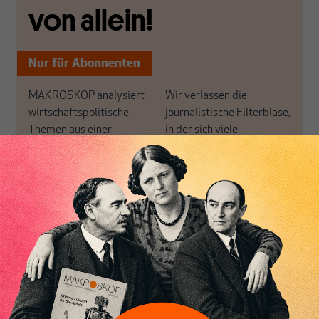
von allein!
Nur für Abonnenten
MAKROSKOP analysiert
Wir verlassen die
wirtschaftspolitische
journalistische Filterblase,
Themen aus einer
in der sich viele
postkeynesianischen
eingerichtet haben. Wir
Perspektive und ist damit
öffnen Fenster und
in Deutschland einzigartig.
bringen frische Luft in die
MAKROSKOP steht für
engen und verstaubten
Inhaltsverzeichnis
das große Ganze. Wir
Debattenräume.
haben einen Blick auf
Brauchen Sie auch frische
Geld, Wirtschaft und
Luft? Dann folgen Sie
Politik, den Sie so
einfach dem Button.
woanders nicht finden.
Dabei leben wir von