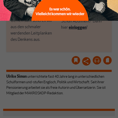
unseren Autoren, ihren
ABONNIEREN SIE
Recherchen, ihrem Wissen
MAKROSKOP
und ihrem Enthusiasmus.
Gemeinsam scheren wir
Schon Abonnent? Dann
aus den schmaler
hier
einloggen
!
werdenden Leitplanken
des Denkens aus.
Ulrike Simon
unterrichtete fast 40 Jahre lang in unterschiedlichen
Schulformen und -stufen Englisch, Politik und Wirtschaft. Seit ihrer
Pensionierung arbeitet sie als freie Autorin und Übersetzerin. Sie ist
Mitglied der MAKROSKOP-Redaktion.