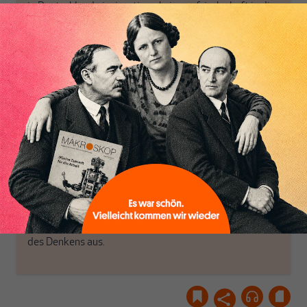
in Deutschland einzigartig.
bringen frische Luft in die
MAKROSKOP steht für
engen und verstaubten
das große Ganze. Wir
Debattenräume.
haben einen Blick auf
Brauchen Sie auch frische
Inhaltsverzeichnis
Geld, Wirtschaft und
Luft? Dann folgen Sie
Politik, den Sie so
einfach dem Button.
woanders nicht finden.
Dabei leben wir von
unseren Autoren, ihren
ABONNIEREN SIE
Recherchen, ihrem Wissen
MAKROSKOP
und ihrem Enthusiasmus.
Gemeinsam scheren wir
Schon Abonnent? Dann
aus den schmaler
hier
einloggen
!
werdenden Leitplanken
des Denkens aus.