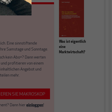
Was ist eigentlich
ich. Eine sinnstiftende
eine
 Ihre Samstage und Sonntage.
Marktwirtschaft?
och kein Abo+? Dann werten
f und profitieren von einem
 inhaltlichen Angebot und
teilen mehr.
EREN SIE MAKROSKOP
nent?
Dann hier
einloggen
!