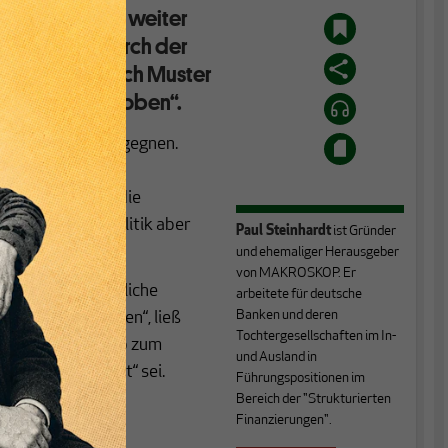
che Wirtschaft weiter
ert, dass dadurch der
nstigt wird nach Muster
rchbruch nach oben“.
nserhöhungen zu begegnen.
 ihren jüngsten
auf deren Basis die
ben, hat diese Politik aber
Paul Steinhardt
ist Gründer
und ehemaliger Herausgeber
von MAKROSKOP. Er
ntanten erstaunliche
arbeitete für deutsche
Banken und deren
nflation verstehen“, ließ
Tochtergesellschaften im In-
entin Lagarde gab zum
und Ausland in
ondern auch Kunst“ sei.
Führungspositionen im
Bereich der "Strukturierten
Finanzierungen".