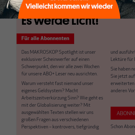
Es werde Licht!
Für alle Abonnenten
Das MAKROSKOP Spotlight ist unser
und ausführl
exklusiver Scheinwerfer auf einen
Lektüre für
Schwerpunkt, den wir alle zwei Wochen
Sie haben n
für unsere ABO+ Leser neu ausrichten.
Sie jetzt au
Warum versteht fast niemand unser
erweiterten
eigenes Geldsystem? Macht
anderen Vor
Arbeitszeitverkürzung Sinn? Wie geht es
mit der Globalisierung weiter? Mit
ausgewählten Texten stellen wir uns
ABONNI
großen Fragen aus verschiedenen
Schon Abon
Perspektiven – kontrovers, tiefgründig