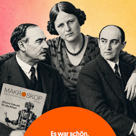
„Jein“. Die „Zinswende“ dürfte die europäis
destabilisieren. Aber „Putins Krieg“ verhind
Bestand der Eurozone gefährdet wird. Begü
des Wiederaufbaufonds allerdings ein „Du
„Inflation“ ist „Geldentwertung“ – und ihr ist mit Zi
Solche Überzeugungen scheinen die Zentralbanken zu
„Zinswenden“ motiviert zu haben. Mit den „Theorien“, 
Zentralbanken bislang ihre „Geldpolitik“ betrieben ha
nicht viel zu tun.
Wohl deshalb hört man nun von Zentralbank-Repräse
Aussagen: „Wir verstehen jetzt, warum wir wenig von I
Fed-Chef Jerome Powell verlauten. Und EZB-Präsid
Besten, dass Geldpolitik „keine reine Wissenschaft, s
[...]