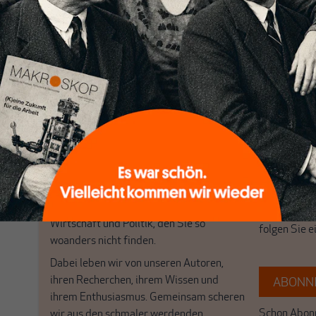
Nichts schreibt sich vo
Nur für Abonnenten
MAKROSKOP analysiert
Wir verlasse
wirtschaftspolitische Themen aus einer
Filterblase, 
postkeynesianischen Perspektive und ist
haben. Wir 
damit in Deutschland einzigartig.
frische Luft
MAKROSKOP steht für das große Ganze.
Debattenrä
Wir haben einen Blick auf Geld,
Brauchen Si
Wirtschaft und Politik, den Sie so
folgen Sie 
woanders nicht finden.
Dabei leben wir von unseren Autoren,
ihren Recherchen, ihrem Wissen und
ABONNI
ihrem Enthusiasmus. Gemeinsam scheren
Schon Abonn
wir aus den schmaler werdenden