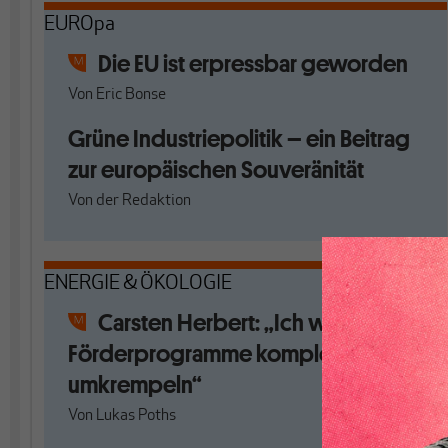
EUROpa
Die EU ist erpressbar geworden
Von
Eric Bonse
Grüne Industriepolitik – ein Beitrag
zur europäischen Souveränität
Von
der Redaktion
ENERGIE & ÖKOLOGIE
Carsten Herbert: „Ich würde die
Förderprogramme komplett
umkrempeln“
Von
Lukas Poths