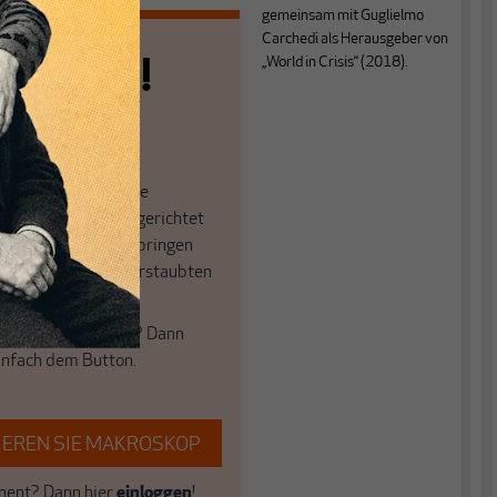
gemeinsam mit Guglielmo
Carchedi als Herausgeber von
n allein!
„World in Crisis“ (2018).
n die journalistische
in der sich viele eingerichtet
öffnen Fenster und bringen
 in die engen und verstaubten
ume.
e auch frische Luft? Dann
einfach dem Button.
EREN SIE MAKROSKOP
ent? Dann hier
einloggen
!