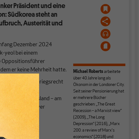
inker Präsident und eine
on: Südkorea steht an
bruch, Austerität und
. Anfang Dezember 2024
k-yeol bei einem
te Oppositionsführer
 dem er keine Mehrheit hatte.
Michael Roberts
arbeitete
über 40 Jahre lang als
ersammlung das Kriegsrecht
Ökonom in der Londoner City.
ilgesellschaft,
Seit seiner Pensionierung hat
er mehrere Bücher
itik aus dem Ausland – am
geschrieben: „The Great
er trotz intensiver
Recession – a Marxist view“
seinen Prozess.
(2009), „The Long
Depression“ (2016), „Marx
200: a review of Marx's
economics“ (2018) und