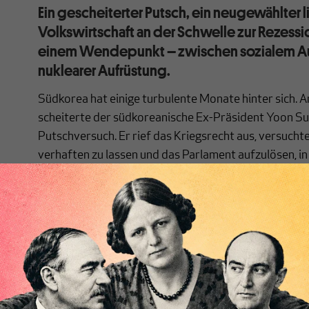
Ein gescheiterter Putsch, ein neugewählter l
Volkswirtschaft an der Schwelle zur Rezessi
einem Wendepunkt – zwischen sozialem Auf
nuklearer Aufrüstung.
Südkorea hat einige turbulente Monate hinter sich
scheiterte der südkoreanische Ex-Präsident Yoon Su
Putschversuch. Er rief das Kriegsrecht aus, versuch
verhaften zu lassen und das Parlament aufzulösen, in
Doch Yoon scheiterte. Einstimmig hob die Nationalv
auf. Rückenwind erhielt sie durch Proteste aus der Ziv
Generalstreik-Drohungen der Gewerkschaften und Kr
Ende wurde Yoon seines Amtes enthoben. Nun wartet 
Bemühungen seiner Partei, ihn im Amt zu halten, auf 
[...]