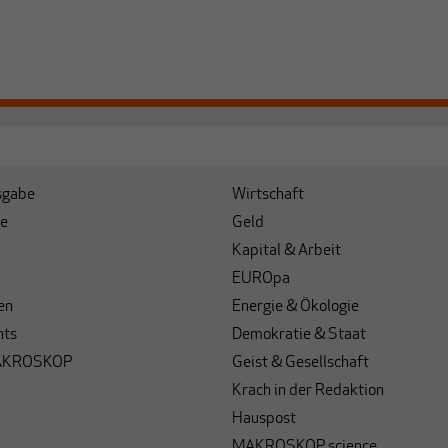
sgabe
Wirtschaft
e
Geld
Kapital & Arbeit
EUROpa
en
Energie & Ökologie
hts
Demokratie & Staat
AKROSKOP
Geist & Gesellschaft
Krach in der Redaktion
Hauspost
MAKROSKOP science