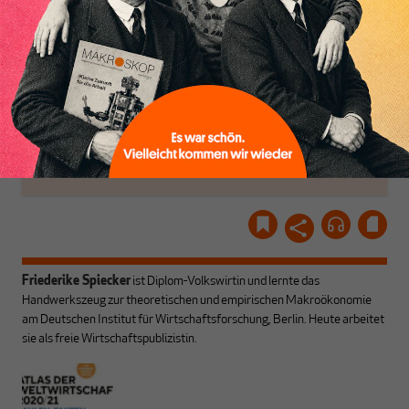
Inhaltsverzeichnis
unseren Autoren, ihren
ABONNIEREN SIE
Recherchen, ihrem Wissen
MAKROSKOP
und ihrem Enthusiasmus.
Gemeinsam scheren wir
Schon Abonnent? Dann
aus den schmaler
hier
einloggen
!
werdenden Leitplanken
des Denkens aus.
Friederike Spiecker
ist Diplom-Volkswirtin und lernte das
Handwerkszeug zur theoretischen und empirischen Makroökonomie
am Deutschen Institut für Wirtschaftsforschung, Berlin. Heute arbeitet
sie als freie Wirtschaftspublizistin.