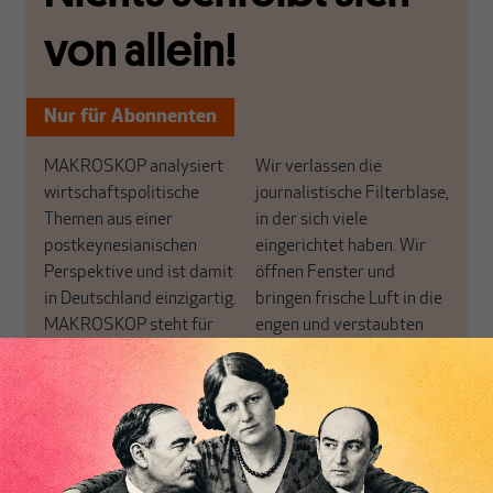
von allein!
Nur für Abonnenten
MAKROSKOP analysiert
Wir verlassen die
wirtschaftspolitische
journalistische Filterblase,
Themen aus einer
in der sich viele
postkeynesianischen
eingerichtet haben. Wir
Perspektive und ist damit
öffnen Fenster und
in Deutschland einzigartig.
bringen frische Luft in die
MAKROSKOP steht für
engen und verstaubten
das große Ganze. Wir
Debattenräume.
haben einen Blick auf
Brauchen Sie auch frische
Geld, Wirtschaft und
Luft? Dann folgen Sie
Politik, den Sie so
einfach dem Button.
woanders nicht finden.
Dabei leben wir von