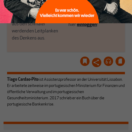
Recherchen, ihrem Wissen
MAKROSKOP
und ihrem Enthusiasmus.
Gemeinsam scheren wir
Schon Abonnent? Dann
aus den schmaler
hier
einloggen
!
werdenden Leitplanken
des Denkens aus.
Tiago Cardao-Pito
ist Assistenzprofessor an der Universität Lissabon.
Er arbeitete zeitweise im portugiesischen Ministerium für Finanzen und
öffentliche Verwaltung und im portugiesischen
Gesundheitsministerium. 2017 schrieb er ein Buch über die
portugiesische Bankenkrise.