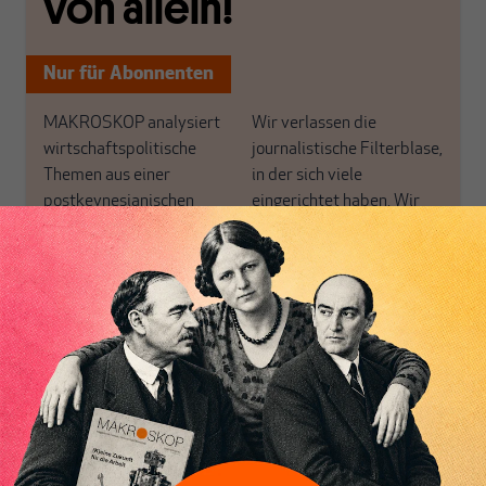
von allein!
Nur für Abonnenten
MAKROSKOP analysiert
Wir verlassen die
wirtschaftspolitische
journalistische Filterblase,
Themen aus einer
in der sich viele
postkeynesianischen
eingerichtet haben. Wir
Perspektive und ist damit
öffnen Fenster und
in Deutschland einzigartig.
bringen frische Luft in die
MAKROSKOP steht für
engen und verstaubten
das große Ganze. Wir
Debattenräume.
Inhaltsverzeichnis
haben einen Blick auf
Brauchen Sie auch frische
Geld, Wirtschaft und
Luft? Dann folgen Sie
Politik, den Sie so
einfach dem Button.
woanders nicht finden.
Dabei leben wir von
unseren Autoren, ihren
ABONNIEREN SIE