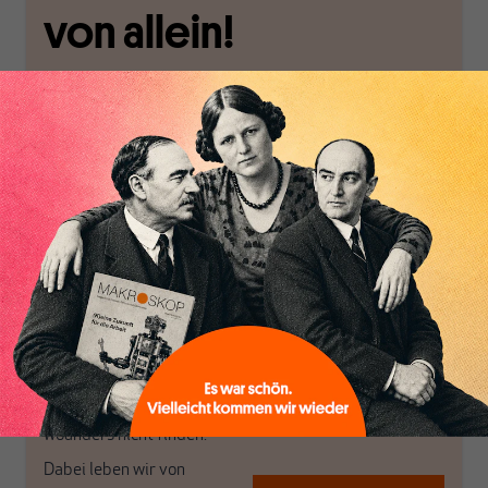
von allein!
Nur für Abonnenten
MAKROSKOP analysiert
Wir verlassen die
wirtschaftspolitische
journalistische Filterblase,
Themen aus einer
in der sich viele
postkeynesianischen
eingerichtet haben. Wir
Perspektive und ist damit
öffnen Fenster und
in Deutschland einzigartig.
bringen frische Luft in die
MAKROSKOP steht für
engen und verstaubten
das große Ganze. Wir
Debattenräume.
haben einen Blick auf
Brauchen Sie auch frische
Geld, Wirtschaft und
Luft? Dann folgen Sie
Politik, den Sie so
einfach dem Button.
woanders nicht finden.
Dabei leben wir von