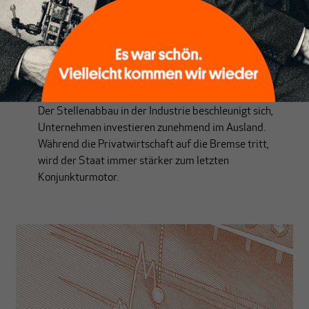
UPDATES ZUR KONJUNKTUR
Der schleichende Abschied
Von
Hans-Peter Roll
Der Stellenabbau in der Industrie beschleunigt sich,
Unternehmen investieren zunehmend im Ausland.
Während die Privatwirtschaft auf die Bremse tritt,
wird der Staat immer stärker zum letzten
Konjunkturmotor.