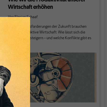
Wirtschaft erhöhen
Von
Florian Schaaf
Für die Herausforderungen der Zukunft brauchen
wir eine produktive Wirtschaft. Wie lässt sich die
Produktivität steigern – und welche Konflikte gibt es
dabei?