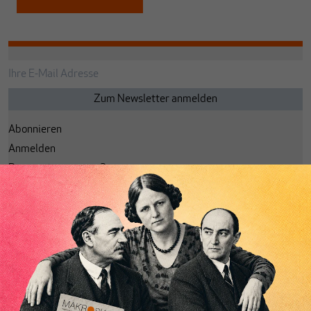
Abonnieren
Anmelden
Passwort vergessen?
Code einlösen
Lesezeichen
Aktuelle Ausgabe
Themenhefte
Spotlight
Archiv