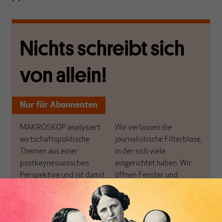
Nichts schreibt sich
von allein!
Nur für Abonnenten
MAKROSKOP analysiert
Wir verlassen die
wirtschaftspolitische
journalistische Filterblase,
Themen aus einer
in der sich viele
postkeynesianischen
eingerichtet haben. Wir
Perspektive und ist damit
öffnen Fenster und
in Deutschland einzigartig.
bringen frische Luft in die
MAKROSKOP steht für
engen und verstaubten
das große Ganze. Wir
Debattenräume.