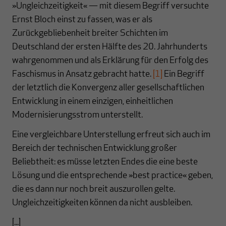
»Ungleichzeitigkeit« — mit diesem Begriff versuchte
Ernst Bloch einst zu fassen, was er als
Zurückgebliebenheit breiter Schichten im
Deutschland der ersten Hälfte des 20. Jahrhunderts
wahrgenommen und als Erklärung für den Erfolg des
Faschismus in Ansatz gebracht hatte.
[1]
Ein Begriff
der letztlich die Konvergenz aller gesellschaftlichen
Entwicklung in einem einzigen, einheitlichen
Modernisierungsstrom unterstellt.
Eine vergleichbare Unterstellung erfreut sich auch im
Bereich der technischen Entwicklung großer
Beliebtheit: es müsse letzten Endes die eine beste
Lösung und die entsprechende »best practice« geben,
die es dann nur noch breit auszurollen gelte.
Ungleichzeitigkeiten können da nicht ausbleiben.
[...]