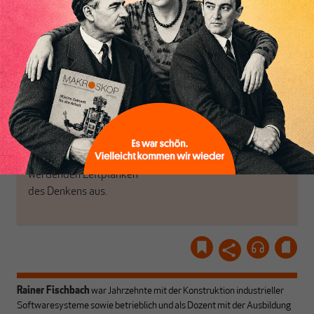
haben einen Blick auf
Brauchen Sie auch frische
Geld, Wirtschaft und
Luft? Dann folgen Sie
Politik, den Sie so
einfach dem Button.
woanders nicht finden.
Dabei leben wir von
unseren Autoren, ihren
ABONNIEREN SIE
Recherchen, ihrem Wissen
MAKROSKOP
und ihrem Enthusiasmus.
Gemeinsam scheren wir
Schon Abonnent? Dann
aus den schmaler
hier
einloggen
!
werdenden Leitplanken
des Denkens aus.
Rainer Fischbach
war Jahrzehnte mit der Konstruktion industrieller
Softwaresysteme sowie betrieblich und als Dozent mit der Ausbildung