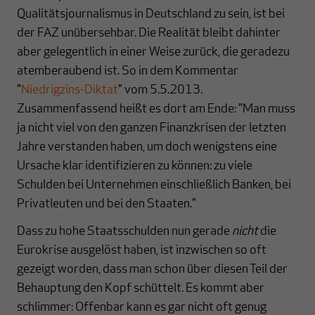
Qualitätsjournalismus in Deutschland zu sein, ist bei
der FAZ unübersehbar. Die Realität bleibt dahinter
aber gelegentlich in einer Weise zurück, die geradezu
atemberaubend ist. So in dem Kommentar
"
Niedrigzins-Diktat
" vom 5.5.2013.
Zusammenfassend heißt es dort am Ende: "Man muss
ja nicht viel von den ganzen Finanzkrisen der letzten
Jahre verstanden haben, um doch wenigstens eine
Ursache klar identifizieren zu können: zu viele
Schulden bei Unternehmen einschließlich Banken, bei
Privatleuten und bei den Staaten."
Dass zu hohe Staatsschulden nun gerade
nicht
die
Eurokrise ausgelöst haben, ist inzwischen so oft
gezeigt worden, dass man schon über diesen Teil der
Behauptung den Kopf schüttelt. Es kommt aber
schlimmer: Offenbar kann es gar nicht oft genug