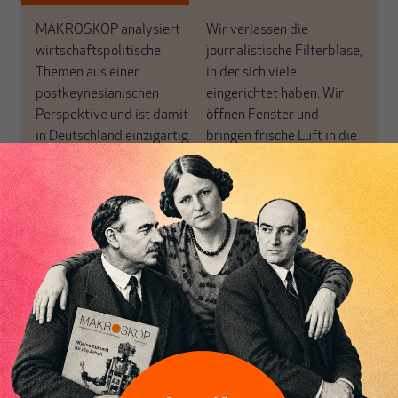
MAKROSKOP analysiert
Wir verlassen die
wirtschaftspolitische
journalistische Filterblase,
Themen aus einer
in der sich viele
postkeynesianischen
eingerichtet haben. Wir
Perspektive und ist damit
öffnen Fenster und
in Deutschland einzigartig.
bringen frische Luft in die
MAKROSKOP steht für
engen und verstaubten
das große Ganze. Wir
Debattenräume.
haben einen Blick auf
Brauchen Sie auch frische
Geld, Wirtschaft und
Luft? Dann folgen Sie
Politik, den Sie so
einfach dem Button.
woanders nicht finden.
Dabei leben wir von
unseren Autoren, ihren
ABONNIEREN SIE
Recherchen, ihrem Wissen
MAKROSKOP
und ihrem Enthusiasmus.
Gemeinsam scheren wir
Schon Abonnent? Dann