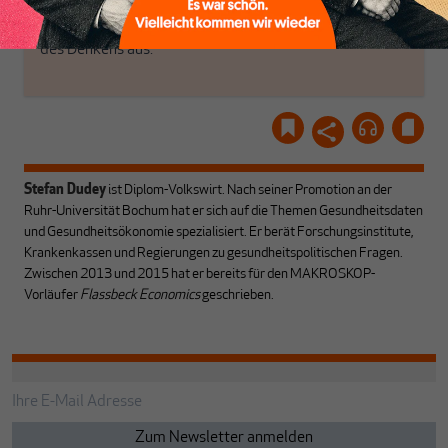
aus den schmaler
hier
einloggen
!
werdenden Leitplanken
des Denkens aus.
Stefan Dudey
ist Diplom-Volkswirt. Nach seiner Promotion an der
Ruhr-Universität Bochum hat er sich auf die Themen Gesundheitsdaten
und Gesundheitsökonomie spezialisiert. Er berät Forschungsinstitute,
Krankenkassen und Regierungen zu gesundheitspolitischen Fragen.
Zwischen 2013 und 2015 hat er bereits für den MAKROSKOP-
Vorläufer
Flassbeck Economics
geschrieben
.