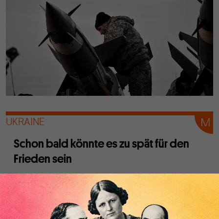
UKRAINE
Schon bald könnte es zu spät für den
Frieden sein
Von
Michael von der Schulenburg
Wer die Ukraine kontrolliert, kontrolliert den zentralen Teil
zwischen dem europäischen und dem asiatischen