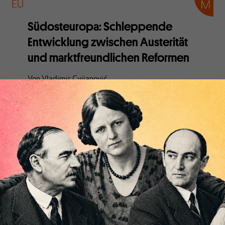
EU
Südosteuropa: Schleppende
Entwicklung zwischen Austerität
und marktfreundlichen Reformen
Von
Vladimir Cvijanović
Südosteuropa ist eine wichtige Region Europas. Ihre
Eigenheiten werden von der EU jedoch wenig
verstanden. Und so wird wirtschaftlicher Fortschritt
von einer marktorientierten Industriepolitik und
Haushaltskonsolidierung eher gebremst statt
gefördert.