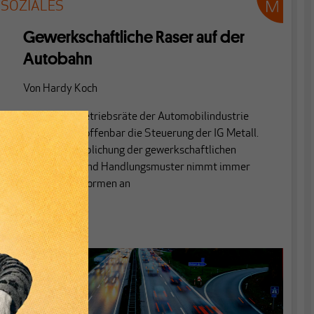
SOZIALES
Gewerkschaftliche Raser auf der
Autobahn
Von
Hardy Koch
Die Gesamtbetriebsräte der Automobilindustrie
übernehmen offenbar die Steuerung der IG Metall.
Die Verbetrieblichung der gewerkschaftlichen
Denkweisen und Handlungsmuster nimmt immer
markantere Formen an