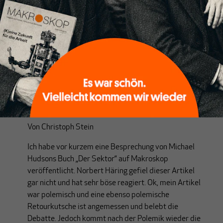
KOMMENTAR
Ein Wort zur Güte
Von
Christoph Stein
Ich habe vor kurzem eine Besprechung von Michael
Hudsons Buch „Der Sektor“ auf Makroskop
veröffentlicht. Norbert Häring gefiel dieser Artikel
gar nicht und hat sehr böse reagiert. Ok, mein Artikel
war polemisch und eine ebenso polemische
Retourkutsche ist angemessen und belebt die
Debatte. Jedoch kommt nach der Polemik wieder die