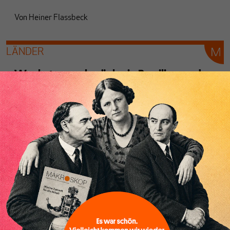
Von
Heiner Flassbeck
LÄNDER
Wachstumsschwäche in Brasilien und
vielen anderen Entwicklungsländern –
warum es nicht so vorwärts geht wie es
sollte
Von
Heiner Flassbeck
EU
Wohin steuert Europa?
Von
Heiner Flassbeck