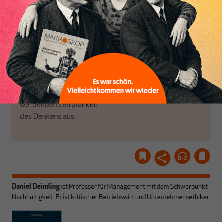
Politik, den Sie so
einfach dem Button.
woanders nicht finden.
Dabei leben wir von
unseren Autoren, ihren
ABONNIEREN SIE
Recherchen, ihrem Wissen
MAKROSKOP
und ihrem Enthusiasmus.
Gemeinsam scheren wir
Schon Abonnent? Dann
aus den schmaler
hier
einloggen
!
werdenden Leitplanken
des Denkens aus.
Daniel Deimling
ist Professor für Management mit dem Schwerpunkt
Nachhaltigkeit. Er ist kritischer Betriebswirt und Unternehmensethiker.