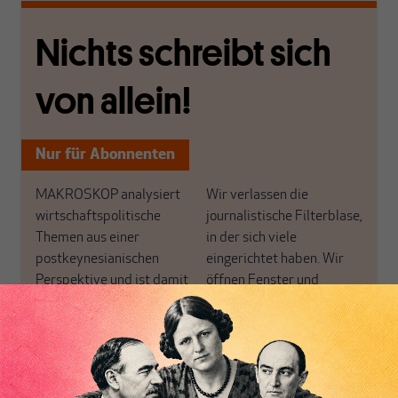
Nichts schreibt sich
von allein!
Nur für Abonnenten
MAKROSKOP analysiert
Wir verlassen die
wirtschaftspolitische
journalistische Filterblase,
Themen aus einer
in der sich viele
postkeynesianischen
eingerichtet haben. Wir
Perspektive und ist damit
öffnen Fenster und
in Deutschland einzigartig.
bringen frische Luft in die
MAKROSKOP steht für
engen und verstaubten
das große Ganze. Wir
Debattenräume.
haben einen Blick auf
Brauchen Sie auch frische
Geld, Wirtschaft und
Luft? Dann folgen Sie