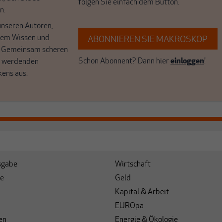
folgen Sie einfach dem Button.
n.
unseren Autoren,
hrem Wissen und
ABONNIEREN SIE MAKROSKOP
. Gemeinsam scheren
Schon Abonnent? Dann hier
einloggen
!
r werdenden
kens aus.
sgabe
Wirtschaft
e
Geld
Kapital & Arbeit
EUROpa
en
Energie & Ökologie