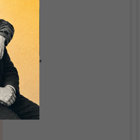
Währungstheorie.
r
Grundlagen einer
relevanten
Ökonomik