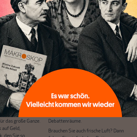
g, erst gar keine anderen herausgegeben werden) und mit de
tändlichkeit vermelden wie das Wetter vom Arbeitsmarkt.
chreibt sich von allein!
ten
ert
Wir verlassen die journalistische
e Themen aus einer
Filterblase, in der sich viele eingerichtet
 Perspektive und ist
haben. Wir öffnen Fenster und bringen
 einzigartig.
frische Luft in die engen und verstaubten
r das große Ganze.
Debattenräume.
k auf Geld,
Brauchen Sie auch frische Luft? Dann
k, den Sie so