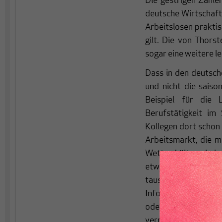
Die gestrigen Zahle
deutsche Wirtschaft 
Arbeitslosen praktis
gilt. Die von Thors
sogar eine weitere l
Dass in den deutsch
und nicht die saiso
Beispiel für die 
Berufstätigkeit im
Kollegen dort schon
Arbeitsmarkt, die m
Wetter kälter als i
etwas geändert. Gr
tausend Jahre lang
Information verkauft
oder auf den Sender 
vernünftige saisonb