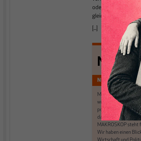
oder Auftragseingan
gleichen Selbstvers
[...]
Nichts s
Nur für Abonnen
MAKROSKOP analysi
wirtschaftspolitisch
postkeynesianischen
damit in Deutschland
MAKROSKOP steht fü
Wir haben einen Blic
Wirtschaft und Politi