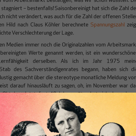
n vom Arbeitsmarkt bestätigen, was wir schon wussten: Di
stagniert – bestenfalls! Saisonbereinigt hat sich die Zahl de
ch nicht verändert, was auch für die Zahl der offenen Stelle
ten Hild nach Claus Köhler berechnete
Spannungszahl
zeig
eichte Verschlechterung der Lage.
en Medien immer noch die Originalzahlen vom Arbeitsmark
nbereinigten Werte genannt werden, ist ein wunderschöne
Lernfähigkeit derselben. Als ich im Jahr 1975 mein
 Stab des Sachverständigenrates begann, haben sich di
 lustig gemacht über die stereotype monatliche Meldung vo
eist darauf hinausläuft zu sagen, oh, im November war da
m Oktober. Jetzt, fast 40 Jahre später, hat sich daran kau
atulation, wenn wir so weiter machen, werden noch einma
 die Wettermeldungen vom Arbeitsmarkt als interessant
. Ich frage mich, ob die Redakteure, die so etwas zu Papie
bringen, überhaupt wissen, an wie vielen Stellen sie direk
ereinigte Daten bekommen (weil, wie bei Industrieproduktio