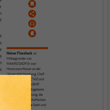
e
r
n
t
t
s
e
Heiner Flassbeck
ist
e
Mitbegründer von
m
MAKROSKOP.
Er war
s
Honorarprofessor an der
Universität Hamburg, Chef-
m
Volkswirt der UNCTAD und
l
Staatssekretär im BMF.
e
Seine Hauptarbeitsgebiete
sind die Globalisierung, die
r
Theorie der wirtschaftlichen
t
Entwicklung sowie Geld- und
n