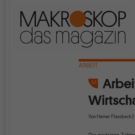
ARBEIT
Arbei
Wirtscha
Von
Heiner Flassbeck
|