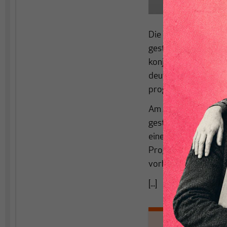
Die neuesten Daten 
gestern veröffentlic
konjunkturellen Flau
deutschen Medienland
prognostiziert haben
Am Arbeitsmarkt ist d
gestiegen und die Za
eine klare Sprache: 
Prognosen, die eine 
vorhersagen, bleibe
[...]