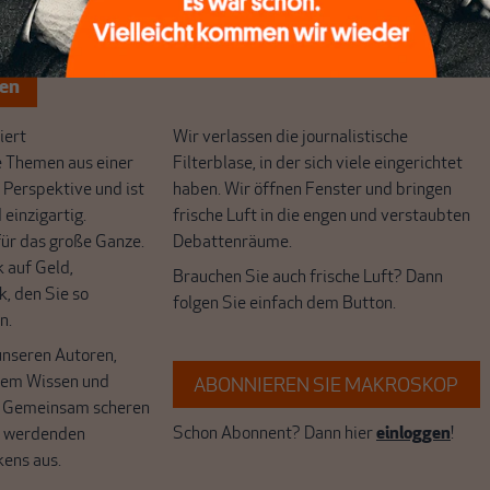
chreibt sich von allein!
ten
ert
Wir verlassen die journalistische
e Themen aus einer
Filterblase, in der sich viele eingerichtet
 Perspektive und ist
haben. Wir öffnen Fenster und bringen
 einzigartig.
frische Luft in die engen und verstaubten
r das große Ganze.
Debattenräume.
k auf Geld,
Brauchen Sie auch frische Luft? Dann
k, den Sie so
folgen Sie einfach dem Button.
n.
unseren Autoren,
hrem Wissen und
ABONNIEREN SIE MAKROSKOP
. Gemeinsam scheren
Schon Abonnent? Dann hier
einloggen
!
r werdenden
kens aus.