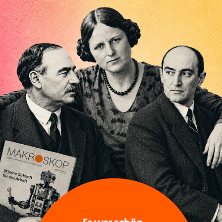
ist
zum Arbeitsmarkt und zum Einzelhandel in Deutschland, die
ht wurden, bestätigen unsere Einschätzung einer
te. Trotz der zum Teil euphorischen Stimmung in der
schaft hat sich bestätigt, was wir von Anfang des Jahres a
.
ie Zahl der Arbeitslosen (natürlich saisonbereinigt) leicht
hl der offenen Stellen hat weiter abgenommen. Das spricht
Die konjunkturelle Dynamik lässt weiter nach und die
konjunkturelle Wende zu Ende diesen Jahres oder für 2014
n weiter reines Wunschdenken.