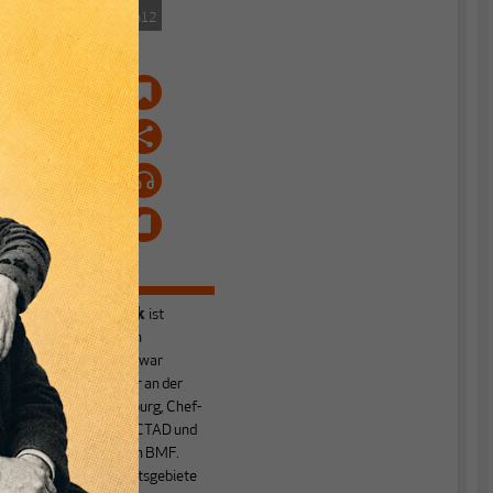
ockphoto.com/dimamorgan12
n
Heiner Flassbeck
ist
Mitbegründer von
MAKROSKOP.
Er war
Honorarprofessor an der
Universität Hamburg, Chef-
Volkswirt der UNCTAD und
Staatssekretär im BMF.
Seine Hauptarbeitsgebiete