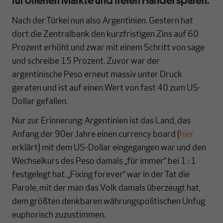
Nach der Türkei nun also Argentinien. Gestern hat
dort die Zentralbank den kurzfristigen Zins auf 60
Prozent erhöht und zwar mit einem Schritt von sage
und schreibe 15 Prozent. Zuvor war der
argentinische Peso erneut massiv unter Druck
geraten und ist auf einen Wert von fast 40 zum US-
Dollar gefallen.
Nur zur Erinnerung: Argentinien ist das Land, das
Anfang der 90er Jahre einen currency board (
hier
erklärt) mit dem US-Dollar eingegangen war und den
Wechselkurs des Peso damals „für immer“ bei 1 : 1
festgelegt hat. „Fixing forever“ war in der Tat die
Parole, mit der man das Volk damals überzeugt hat,
dem größten denkbaren währungspolitischen Unfug
euphorisch zuzustimmen.