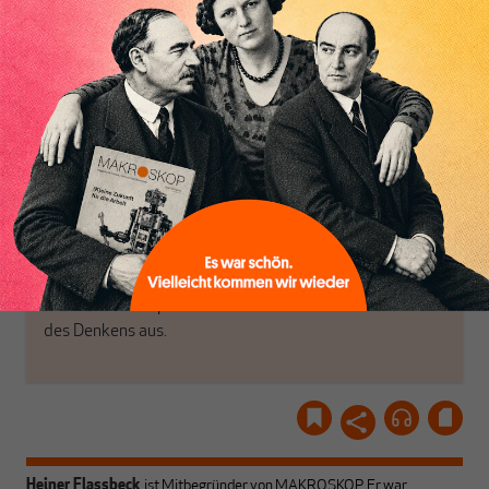
das große Ganze. Wir
Debattenräume.
haben einen Blick auf
Brauchen Sie auch frische
Geld, Wirtschaft und
Luft? Dann folgen Sie
Politik, den Sie so
einfach dem Button.
woanders nicht finden.
Dabei leben wir von
unseren Autoren, ihren
ABONNIEREN SIE
Recherchen, ihrem Wissen
MAKROSKOP
und ihrem Enthusiasmus.
Gemeinsam scheren wir
Schon Abonnent? Dann
aus den schmaler
hier
einloggen
!
werdenden Leitplanken
des Denkens aus.
Heiner Flassbeck
ist Mitbegründer von MAKROSKOP.
Er war