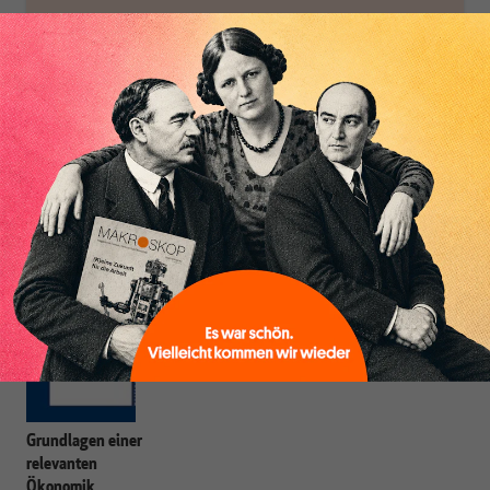
Heiner Flassbeck
ist Mitbegründer von MAKROSKOP.
Er war
Honorarprofessor an der Universität Hamburg, Chef-Volkswirt der
UNCTAD und Staatssekretär im BMF. Seine Hauptarbeitsgebiete sind
die Globalisierung, die Theorie der wirtschaftlichen Entwicklung sowie
Geld- und Währungstheorie.
Grundlagen einer
relevanten
Ökonomik