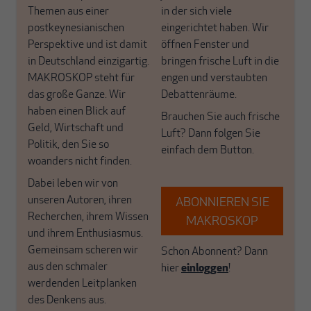
Themen aus einer
in der sich viele
postkeynesianischen
eingerichtet haben. Wir
Perspektive und ist damit
öffnen Fenster und
in Deutschland einzigartig.
bringen frische Luft in die
MAKROSKOP steht für
engen und verstaubten
das große Ganze. Wir
Debattenräume.
haben einen Blick auf
Brauchen Sie auch frische
Geld, Wirtschaft und
Luft? Dann folgen Sie
Politik, den Sie so
einfach dem Button.
woanders nicht finden.
Dabei leben wir von
unseren Autoren, ihren
ABONNIEREN SIE
Recherchen, ihrem Wissen
MAKROSKOP
und ihrem Enthusiasmus.
Gemeinsam scheren wir
Schon Abonnent? Dann
aus den schmaler
hier
einloggen
!
werdenden Leitplanken
des Denkens aus.