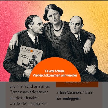
wirtschaftspolitische
journalistische Filterblase,
Themen aus einer
in der sich viele
postkeynesianischen
eingerichtet haben. Wir
Perspektive und ist damit
öffnen Fenster und
in Deutschland einzigartig.
bringen frische Luft in die
MAKROSKOP steht für
engen und verstaubten
das große Ganze. Wir
Debattenräume.
haben einen Blick auf
Brauchen Sie auch frische
Geld, Wirtschaft und
Luft? Dann folgen Sie
Politik, den Sie so
einfach dem Button.
woanders nicht finden.
Dabei leben wir von
unseren Autoren, ihren
ABONNIEREN SIE
Recherchen, ihrem Wissen
MAKROSKOP
und ihrem Enthusiasmus.
Gemeinsam scheren wir
Schon Abonnent? Dann
aus den schmaler
hier
einloggen
!
werdenden Leitplanken