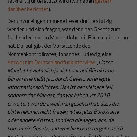
tatkräftig unterstützt wird (wir haben
gestern
darüber berichtet
).
Der unvoreingenommene Leser dürfte stutzig
werden und sich fragen, was denn das Gesetz zum
flächendeckenden Mindestlohn mit Bürokratie zu tun
hat. Darauf gibt der Vorsitzende des
Normenkontrollrates, Johannes Ludewig, eine
Antwort im Deutschlandfunkinterview
: „
Unser
Mandat bezieht sich ja nicht nur auf Bürokratie. ...
Bürokratie heißt ja ... durch Gesetz auferlegte
Informationspflichten. Das ist der kleinere Teil,
sondern das Mandat, das wir haben, ist 2010
erweitert worden, weil man gesehen hat, dass die
Unternehmen nicht fragen, ist es jetzt Bürokratie
oder andere Kosten, sondern die sagen, aha, da
kommt ein Gesetz, und welche Kosten ergeben sich