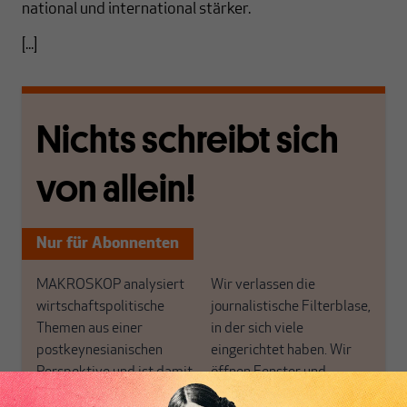
national und international stärker.
[...]
Nichts schreibt sich
von allein!
Nur für Abonnenten
MAKROSKOP analysiert
Wir verlassen die
wirtschaftspolitische
journalistische Filterblase,
Themen aus einer
in der sich viele
postkeynesianischen
eingerichtet haben. Wir
Perspektive und ist damit
öffnen Fenster und
in Deutschland einzigartig.
bringen frische Luft in die