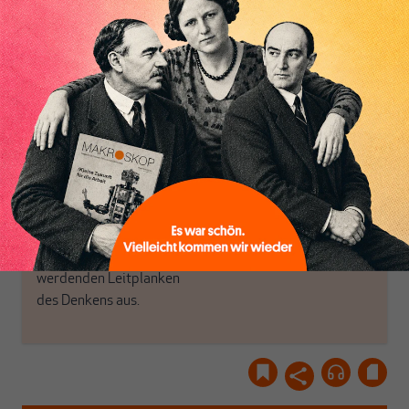
MAKROSKOP steht für
engen und verstaubten
das große Ganze. Wir
Debattenräume.
haben einen Blick auf
Brauchen Sie auch frische
Geld, Wirtschaft und
Luft? Dann folgen Sie
Politik, den Sie so
einfach dem Button.
woanders nicht finden.
Dabei leben wir von
unseren Autoren, ihren
ABONNIEREN SIE
Recherchen, ihrem Wissen
MAKROSKOP
und ihrem Enthusiasmus.
Gemeinsam scheren wir
Schon Abonnent? Dann
aus den schmaler
hier
einloggen
!
werdenden Leitplanken
des Denkens aus.