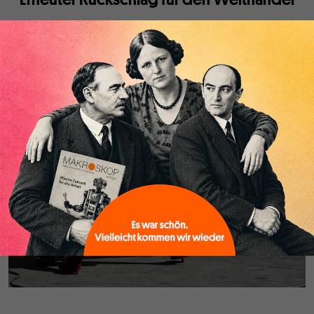
Von
Jomo Kwame Sundaram
und
Anis Chowdhury
Die „America First“-Strategie von Donald Trump und seine
Vorliebe für bilaterale Handelsabkommen torpedierte die
elfte Ministerkonferenz der Welthandelsorganisation in
Buenos Aires. Über eine Strategie, die nicht neu ist.