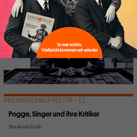
anmahnt.
INTERNATIONALE POLITIK – 12
Pogge, Singer und ihre Kritiker
Von
Armin Groh