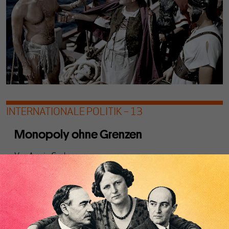
INTERNATIONALE POLITIK – 13
Monopoly ohne Grenzen
Von
Armin Groh
Der Ordoliberale Lars Feld lehnt das Lieferkettengesetz
mit der Begründung ab, die Verantwortung für
Menschenrechte liege in der Souveränität von Staaten.
Dabei übergeht er, was Iris Marion Young als strukturelle
Ungerechtigkeit und partizipatorische Verantwortung