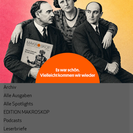
Abonnieren
Anmelden
Passwort vergessen?
Code einlösen
Lesezeichen
Aktuelle Ausgabe
Themenhefte
Spotlight
Archiv
Alle Ausgaben
Alle Spotlights
EDITION MAKROSKOP
Podcasts
Leserbriefe